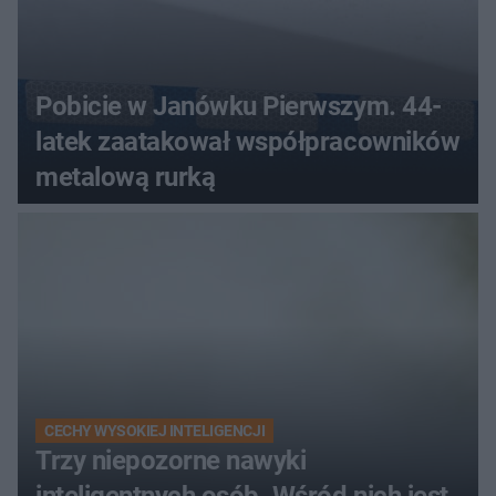
Pobicie w Janówku Pierwszym. 44-
latek zaatakował współpracowników
metalową rurką
CECHY WYSOKIEJ INTELIGENCJI
Trzy niepozorne nawyki