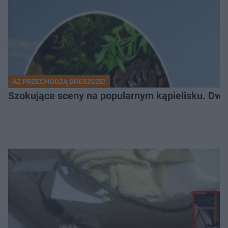
AŻ PRZECHODZĄ DRESZCZE!
Szokujące sceny na popularnym kąpielisku. Dwa p