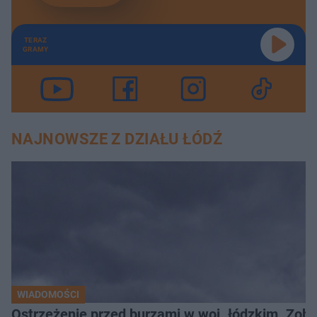
TERAZ
GRAMY
NAJNOWSZE Z DZIAŁU ŁÓDŹ
WIADOMOŚCI
Ostrzeżenie przed burzami w woj. łódzkim. Zoba