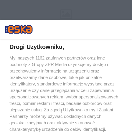
Drogi Użytkowniku,
My, naszych 1162 zaufanych partnerów oraz inne
podmioty z Grupy ZPR Media uzyskujemy dostęp i
Żaden utwór zamieszczony w serwisie nie może być powielany i
rozpowszechniany lub dalej rozpowszechniany w jakikolwiek sposób (w
przechowujemy informacje na urządzeniu oraz
tym także elektroniczny lub mechaniczny) na jakimkolwiek polu
przetwarzamy dane osobowe, takie jak unikalne
eksploatacji w jakiejkolwiek formie, włącznie z umieszczaniem w
Internecie bez pisemnej zgody właściciela praw. Jakiekolwiek użycie lub
identyfikatory, standardowe informacje wysyłane przez
wykorzystanie utworów w całości lub w części z naruszeniem prawa,
urządzenie czy dane przeglądania w celu zapewniania
tzn. bez właściwej zgody, jest zabronione pod groźbą kary i może być
spersonalizowanych reklam, wybór spersonalizowanych
ścigane prawnie.
treści, pomiar reklam i treści, badanie odbiorców oraz
ulepszanie usług. Za zgodą Użytkownika my i Zaufani
Partnerzy możemy używać dokładnych danych
geolokalizacyjnych oraz aktywnie skanować
charakterystykę urządzenia do celów identyfikacji.