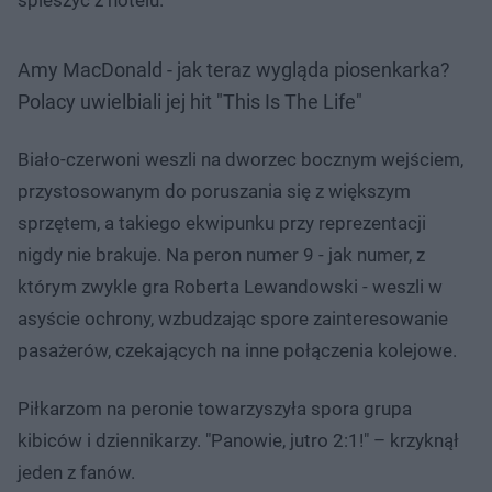
Amy MacDonald - jak teraz wygląda piosenkarka?
Polacy uwielbiali jej hit "This Is The Life"
Nie można odtworzyć wideo
Spróbuj ponownie
Biało-czerwoni weszli na dworzec bocznym wejściem,
przystosowanym do poruszania się z większym
sprzętem, a takiego ekwipunku przy reprezentacji
nigdy nie brakuje. Na peron numer 9 - jak numer, z
którym zwykle gra Roberta Lewandowski - weszli w
asyście ochrony, wzbudzając spore zainteresowanie
pasażerów, czekających na inne połączenia kolejowe.
Piłkarzom na peronie towarzyszyła spora grupa
kibiców i dziennikarzy. "Panowie, jutro 2:1!" – krzyknął
jeden z fanów.