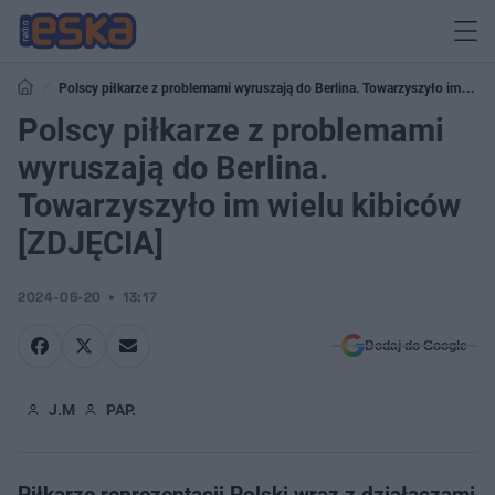
Polscy piłkarze z problemami wyruszają do Berlina. Towarzyszyło im
wielu kibiców [ZDJĘCIA]
Polscy piłkarze z problemami
wyruszają do Berlina.
Towarzyszyło im wielu kibiców
[ZDJĘCIA]
2024-06-20
13:17
Dodaj do Google
J.M
PAP.
Piłkarze reprezentacji Polski wraz z działaczami