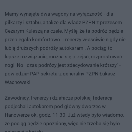
Mamy wynajęte dwa wagony na wyłączność - dla
piłkarzy i sztabu, a także dla władz PZPN z prezesem
Cezarym Kuleszą na czele. Myślę, że ta podróż będzie
przebiegała komfortowo. Trenerzy właściwie nigdy nie
lubią dłuższych podróży autokarami. A pociąg to
lepsze rozwiązanie, można się przejść, rozprostować
nogi. No i czas podróży jest zdecydowanie krótszy" -
powiedział PAP sekretarz generalny PZPN Łukasz
Wachowski.
Zawodnicy, trenerzy i działacze polskiej federacji
podjechali autokarem pod główny dworzec w
Hanowerze ok. godz. 11.30. Już wtedy było wiadomo,
że pociąg będzie opóźniony, więc nie trzeba się było
spieszyć z hotelu.