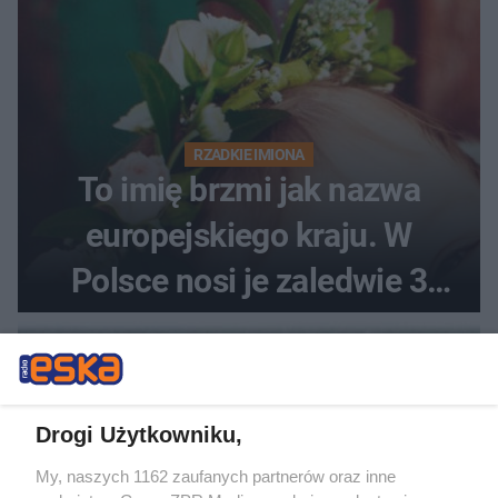
RZADKIE IMIONA
To imię brzmi jak nazwa
europejskiego kraju. W
Polsce nosi je zaledwie 3
kobiety
Drogi Użytkowniku,
My, naszych 1162 zaufanych partnerów oraz inne