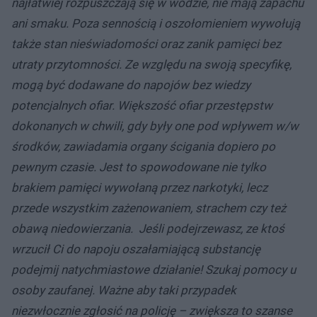
najłatwiej rozpuszczają się w wodzie, nie mają zapachu
ani smaku. Poza sennością i oszołomieniem wywołują
także stan nieświadomości oraz zanik pamięci bez
utraty przytomności. Ze względu na swoją specyfikę,
mogą być dodawane do napojów bez wiedzy
potencjalnych ofiar. Większość ofiar przestępstw
dokonanych w chwili, gdy były one pod wpływem w/w
środków, zawiadamia organy ścigania dopiero po
pewnym czasie. Jest to spowodowane nie tylko
brakiem pamięci wywołaną przez narkotyki, lecz
przede wszystkim zażenowaniem, strachem czy też
obawą niedowierzania. Jeśli podejrzewasz, ze ktoś
wrzucił Ci do napoju oszałamiającą substancję
podejmij natychmiastowe działanie! Szukaj pomocy u
osoby zaufanej. Ważne aby taki przypadek
niezwłocznie zgłosić na policję – zwiększa to szanse