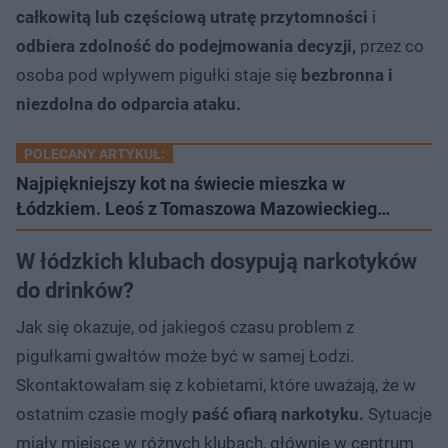
całkowitą lub częściową utratę przytomności
i
odbiera zdolność do podejmowania decyzji,
przez co
osoba pod wpływem pigułki staje się
bezbronna i
niezdolna do odparcia ataku.
POLECANY ARTYKUŁ:
Najpiękniejszy kot na świecie mieszka w
Łódzkiem. Leoś z Tomaszowa Mazowieckieg…
W łódzkich klubach dosypują narkotyków
do drinków?
Jak się okazuje, od jakiegoś czasu problem z
pigułkami gwałtów może być w samej Łodzi.
Skontaktowałam się z kobietami, które uważają, że w
ostatnim czasie mogły
paść ofiarą narkotyku.
Sytuacje
miały miejsce w różnych klubach, głównie w centrum