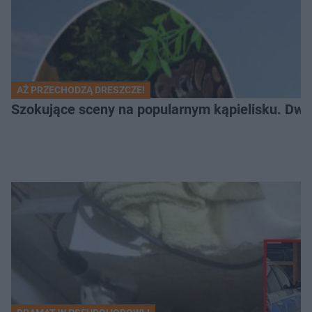
AŻ PRZECHODZĄ DRESZCZE!
Szokujące sceny na popularnym kąpielisku. Dwa p