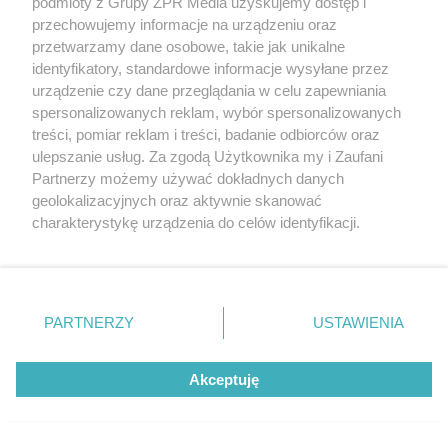
podmioty z Grupy ZPR Media uzyskujemy dostęp i
przechowujemy informacje na urządzeniu oraz
DOMOWE TRIKI
przetwarzamy dane osobowe, takie jak unikalne
Zwilż kartkę i połóż na parapecie.
identyfikatory, standardowe informacje wysyłane przez
urządzenie czy dane przeglądania w celu zapewniania
Żadna mucha nie wleci do twojego
spersonalizowanych reklam, wybór spersonalizowanych
domu
treści, pomiar reklam i treści, badanie odbiorców oraz
ulepszanie usług. Za zgodą Użytkownika my i Zaufani
Partnerzy możemy używać dokładnych danych
geolokalizacyjnych oraz aktywnie skanować
charakterystykę urządzenia do celów identyfikacji.
Ponieważ cenimy Twoją prywatność, prosimy o zgodę na
korzystanie z tych technologii poprzez kliknięcie
„Akceptuję”. Zgoda jest dobrowolna i zawsze możesz ją
zmienić/wycofać klikając przycisk ustawień prywatności
PARTNERZY
USTAWIENIA
znajdujący się w lewym dolnym rogu strony
. Niektóre
rodzaje przetwarzania danych nie wymagają zgody
Akceptuję
użytkownika, ale masz prawo sprzeciwić się takiemu
PIELĘGNACJA BORÓWKI
przetwarzaniu. Preferencje będą miały zastosowanie tylko
Zrób to po zebraniu borówek, a za
na tej witrynie.