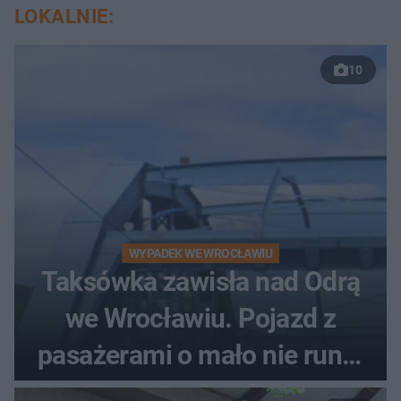
LOKALNIE:
10
WYPADEK WE WROCŁAWIU
Taksówka zawisła nad Odrą
we Wrocławiu. Pojazd z
pasażerami o mało nie runął
do rzeki