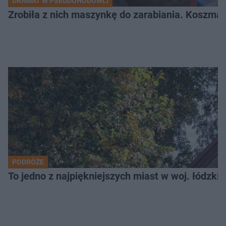
DRAMAT W PSEUDOHODOWLI
Zrobiła z nich maszynkę do zarabiania. Koszmar
PODRÓŻE
To jedno z najpiękniejszych miast w woj. łódzk