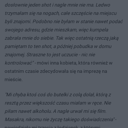
dosłownie jeden shot i nagle mnie nie ma. Ledwo
trzymałam się na nogach, całe szczęście na miejscu
byli znajomi. Podobno nie byłam w stanie nawet podać
swojego adresu, gdzie mieszkam, więc kumpela
zabrała mnie do siebie. Tak więc ostatnią rzeczą jaką
pamiętam to ten shot, a później pobudka w domu
znajomej. Straszne to jest uczucie - nic nie
kontrolować" -
mówi inna kobieta, która również w
ostatnim czasie zdecydowała się na imprezę na
mieście.
"Mi chyba ktoś coś do butelki z colą dolał, którą z
resztą przez większość czasu miałam w ręce. Nie
piłam nawet alkoholu. A nagle urwał mi się film.
Masakra, nikomu nie życzę takiego doświadczenia"
-
powiedziała mi trzecia z łodzianek, z którymi