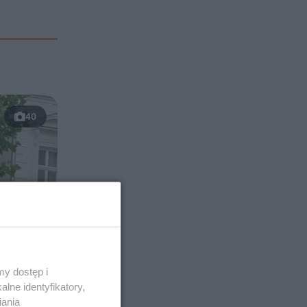
40
y dostęp i
lne identyfikatory,
iania