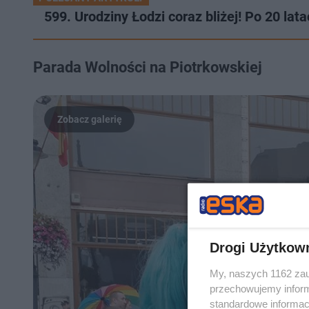
599. Urodziny Łodzi coraz bliżej! Po 20 l
Parada Wolności na Piotrkowskiej
Drogi Użytkow
My, naszych 1162 zau
przechowujemy informa
standardowe informac