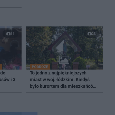
11
23
PODRÓŻE
 do
To jedno z najpiękniejszych
psów i 3
miast w woj. łódzkim. Kiedyś
było kurortem dla mieszkańców
Łodzi