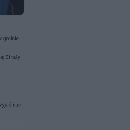
w gminie
ej Straży
wyjaśniać