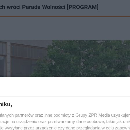
atach wróci Parada Wolności [PROGRAM]
niku,
fanych partnerów oraz inne podmioty z Grupy ZPR Media uzyskujem
cje na urządzeniu oraz przetwarzamy dane osobowe, takie jak unika
je wysyłane przez urządzenie czy dane przeglądania w celu zapewn