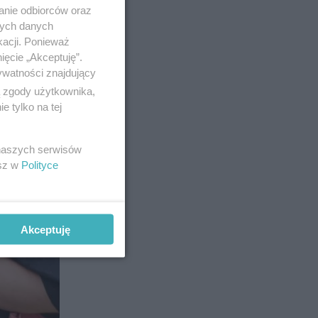
anie odbiorców oraz
nych danych
kacji. Ponieważ
ięcie „Akceptuję”.
ywatności znajdujący
ą zgody użytkownika,
 tylko na tej
 naszych serwisów
esz w
Polityce
Akceptuję