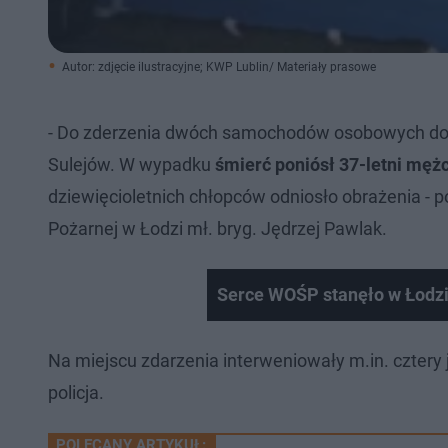
Autor: zdjęcie ilustracyjne; KWP Lublin/ Materiały prasowe
- Do zderzenia dwóch samochodów osobowych dosz
Sulejów. W wypadku
śmierć poniósł 37-letni męż
dziewięcioletnich chłopców odniosło obrażenia -
Pożarnej w Łodzi mł. bryg. Jędrzej Pawlak.
Serce WOŚP stanęło w Łodz
Na miejscu zdarzenia interweniowały m.in. cztery 
policja.
POLECANY ARTYKUŁ: