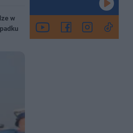
dze w
ypadku