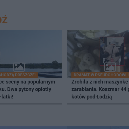
DŹ
CHODZĄ DRESZCZE!
DRAMAT W PSEUDOHODOWLI
ce sceny na popularnym
Zrobiła z nich maszynkę
ku. Dwa pytony oplotły
zarabiania. Koszmar 44 
-latki!
kotów pod Łodzią