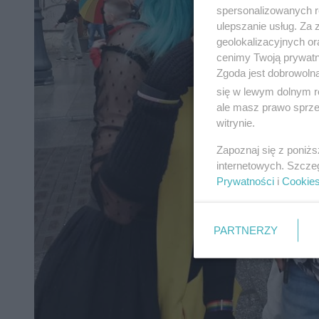
spersonalizowanych re
ulepszanie usług. Za
geolokalizacyjnych or
cenimy Twoją prywatno
Zgoda jest dobrowoln
się w lewym dolnym r
ale masz prawo sprzec
witrynie.
Zapoznaj się z poniż
internetowych. Szcze
Prywatności
i
Cookie
PARTNERZY