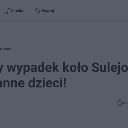
Słuchaj
Wygraj
e dzieci!
y wypadek koło Sulej
anne dzieci!
Do