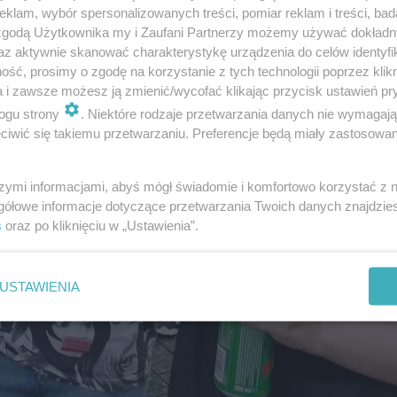
klam, wybór spersonalizowanych treści, pomiar reklam i treści, bad
 zgodą Użytkownika my i Zaufani Partnerzy możemy używać dokład
az aktywnie skanować charakterystykę urządzenia do celów identyfi
ść, prosimy o zgodę na korzystanie z tych technologii poprzez klikn
a i zawsze możesz ją zmienić/wycofać klikając przycisk ustawień pr
ogu strony
. Niektóre rodzaje przetwarzania danych nie wymagaj
iwić się takiemu przetwarzaniu. Preferencje będą miały zastosowanie
szymi informacjami, abyś mógł świadomie i komfortowo korzystać z
gółowe informacje dotyczące przetwarzania Twoich danych znajdzi
s
oraz po kliknięciu w „Ustawienia”.
USTAWIENIA