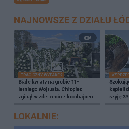
wypadek łódzkie
NAJNOWSZE Z DZIAŁU ŁÓ
6
TRAGICZNY WYPADEK
AŻ PRZE
Białe kwiaty na grobie 11-
Szokują
letniego Wojtusia. Chłopiec
kąpielis
zginął w zderzeniu z kombajnem
szyję 33
LOKALNIE: