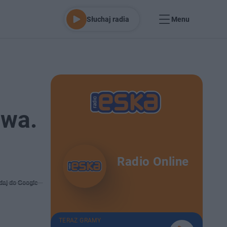
Słuchaj radia
Menu
owa.
Radio Online
daj do Google
TERAZ GRAMY