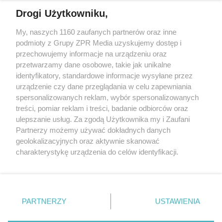
Drogi Użytkowniku,
My, naszych 1160 zaufanych partnerów oraz inne
Żaden utwór zamieszczony w serwisie nie może być powielany i
podmioty z Grupy ZPR Media uzyskujemy dostęp i
rozpowszechniany lub dalej rozpowszechniany w jakikolwiek sposób (w
przechowujemy informacje na urządzeniu oraz
tym także elektroniczny lub mechaniczny) na jakimkolwiek polu
eksploatacji w jakiejkolwiek formie, włącznie z umieszczaniem w
przetwarzamy dane osobowe, takie jak unikalne
Internecie bez pisemnej zgody właściciela praw. Jakiekolwiek użycie lub
identyfikatory, standardowe informacje wysyłane przez
wykorzystanie utworów w całości lub w części z naruszeniem prawa,
tzn. bez właściwej zgody, jest zabronione pod groźbą kary i może być
urządzenie czy dane przeglądania w celu zapewniania
ścigane prawnie.
spersonalizowanych reklam, wybór spersonalizowanych
treści, pomiar reklam i treści, badanie odbiorców oraz
ulepszanie usług. Za zgodą Użytkownika my i Zaufani
Partnerzy możemy używać dokładnych danych
geolokalizacyjnych oraz aktywnie skanować
charakterystykę urządzenia do celów identyfikacji.
Ponieważ cenimy Twoją prywatność, prosimy o zgodę na
O nas
korzystanie z tych technologii poprzez kliknięcie
Informacje prawne
„Akceptuję”. Zgoda jest dobrowolna i zawsze możesz ją
zmienić/wycofać klikając przycisk ustawień prywatności
PARTNERZY
USTAWIENIA
Nasze serwisy
znajdujący się w lewym dolnym rogu strony
. Niektóre
rodzaje przetwarzania danych nie wymagają zgody
© 2026 Grupa ZPR Media