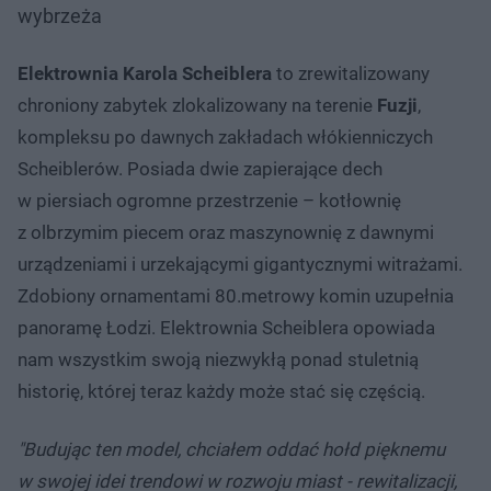
wybrzeża
Elektrownia Karola Scheiblera
to zrewitalizowany
chroniony zabytek zlokalizowany na terenie
Fuzji
,
kompleksu po dawnych zakładach włókienniczych
Scheiblerów. Posiada dwie zapierające dech
w piersiach ogromne przestrzenie – kotłownię
z olbrzymim piecem oraz maszynownię z dawnymi
urządzeniami i urzekającymi gigantycznymi witrażami.
Zdobiony ornamentami 80.metrowy komin uzupełnia
panoramę Łodzi. Elektrownia Scheiblera opowiada
nam wszystkim swoją niezwykłą ponad stuletnią
historię, której teraz każdy może stać się częścią.
"Budując ten model, chciałem oddać hołd pięknemu
w swojej idei trendowi w rozwoju miast - rewitalizacji,