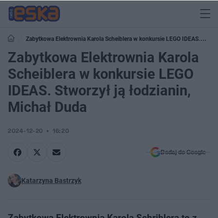
Zabytkowa Elektrownia Karola Scheiblera w konkursie LEGO IDEAS.
Stworzył ją łodzianin, Michał Duda
Zabytkowa Elektrownia Karola
Scheiblera w konkursie LEGO
IDEAS. Stworzył ją łodzianin,
Michał Duda
2024-12-20
16:20
Dodaj do Google
Katarzyna Bastrzyk
Zabytkowa Elektrownia Karola Schriblera to z