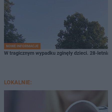
NOWE INFORMACJE
W tragicznym wypadku zginęły dzieci. 28-letnia 
LOKALNIE: