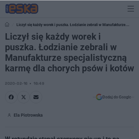
Liczył się każdy worek i puszka. Łodzianie zebrali w Manufakturze
Liczył się każdy worek i
specjalistyczną karmę dla chorych psów i kotów
puszka. Łodzianie zebrali w
Manufakturze specjalistyczną
karmę dla chorych psów i kotów
2020-02-16
16:49
Dodaj do Google
Ela Piotrowska
W rotundzie stanął czerwony pic-up i to na