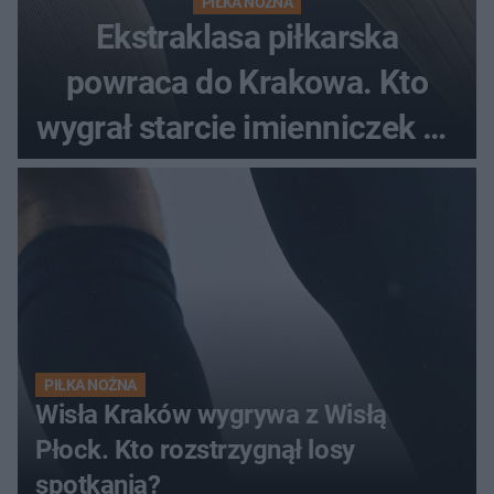
PIŁKA NOŻNA
Ekstraklasa piłkarska
powraca do Krakowa. Kto
wygrał starcie imienniczek na
pełnym stadionie
PIŁKA NOŻNA
Wisła Kraków wygrywa z Wisłą
Płock. Kto rozstrzygnął losy
spotkania?