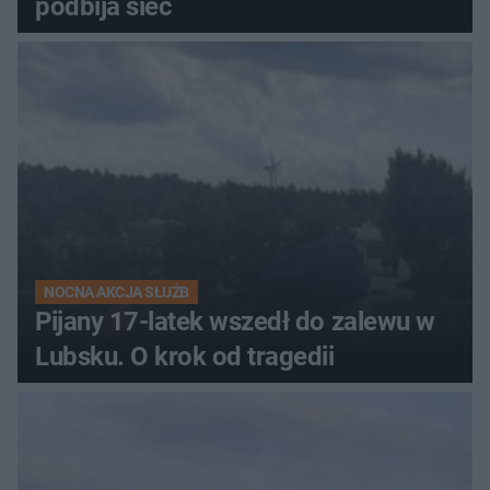
podbija sieć
NOCNA AKCJA SŁUŻB
Pijany 17-latek wszedł do zalewu w
Lubsku. O krok od tragedii