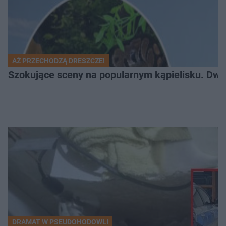
AŻ PRZECHODZĄ DRESZCZE!
Szokujące sceny na popularnym kąpielisku. Dwa p
DRAMAT W PSEUDOHODOWLI