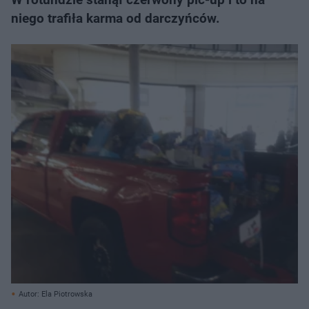
niego trafiła karma od darczyńców.
Autor: Ela Piotrowska