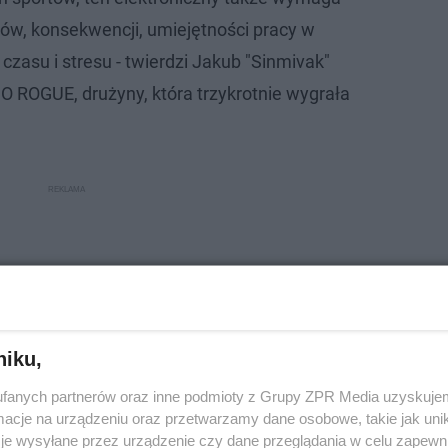
gów, konsekwencji, umiejętności pracy w
 czasu i stresu - twierdzi Jakub "Sinmivak"
O ROGUE, drużyny, która trzykrotnie wygrała
.
niku,
fanych partnerów oraz inne podmioty z Grupy ZPR Media uzyskujem
cje na urządzeniu oraz przetwarzamy dane osobowe, takie jak unika
je wysyłane przez urządzenie czy dane przeglądania w celu zapewn