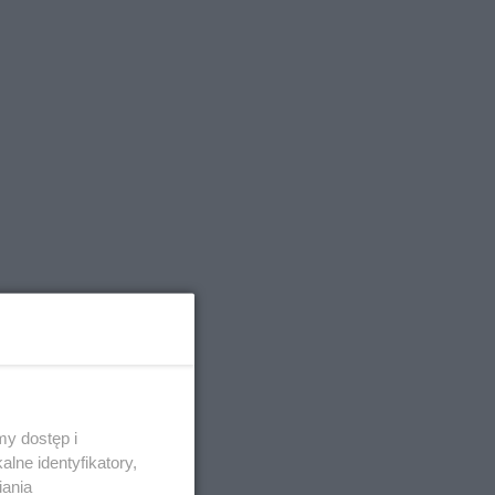
y dostęp i
lne identyfikatory,
iania