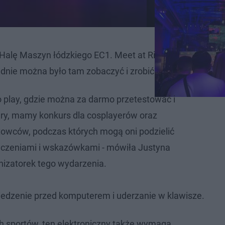
Halę Maszyn łódzkiego EC1. Meet at Rift Festival to pie
dnie można było tam zobaczyć i zrobić?
o play, gdzie można za darmo przetestować i
gry, mamy konkurs dla cosplayerów oraz
rtowców, podczas których mogą oni podzielić
dczeniami i wskazówkami - mówiła Justyna
anizatorek tego wydarzenia.
siedzenie przed komputerem i uderzanie w klawisze.
ych sportów, ten elektroniczny także wymaga