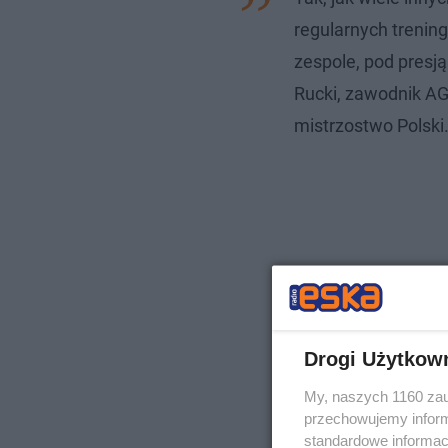
regularnych trenin
zespole, pod presją
Rucki, zawodnik AG
mistrzostwo Polski
Drogi Użytkow
My, naszych 1160 zau
przechowujemy informa
standardowe informac