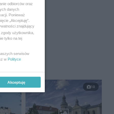
anie odbiorców oraz
nych danych
kacji. Ponieważ
ięcie „Akceptuję”.
ywatności znajdujący
ą zgody użytkownika,
 tylko na tej
 naszych serwisów
esz w
Polityce
Akceptuję
10
10