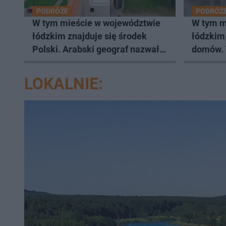
PODRÓŻE
PODRÓŻ
W tym mieście w województwie
W tym m
łódzkim znajduje się środek
łódzkim 
Polski. Arabski geograf nazwał
domów. 
je Nowymgrodem
Władysł
LOKALNIE: