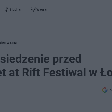
Słuchaj
Wygraj
stiwal w Łodzi
o siedzenie przed
 at Rift Festiwal w Ł
Do