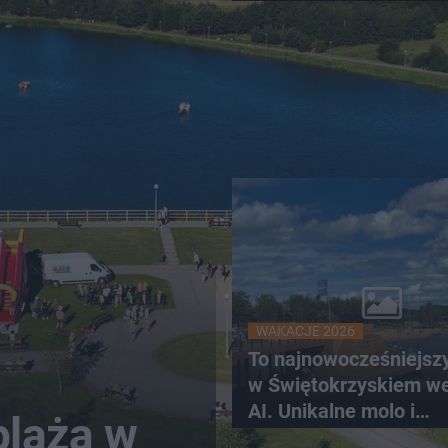
ręce policjantów
WAKACJE 2026
To najnowocześniejsz
w Świętokrzyskiem w
AI. Unikalne molo i
plaża w
promenada