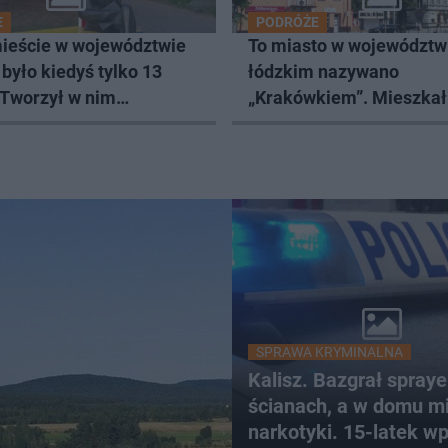
E
PODRÓŻE
ieście w województwie
To miasto w województw
było kiedyś tylko 13
łódzkim nazywano
Tworzył w nim
„Krakówkiem”. Mieszkał
aw Strzemiński
Andrzej Frycz Modrzews
SPRAWA KRYMINALNA
Kalisz. Bazgrał spray
ścianach, a w domu mi
narkotyki. 15-latek w