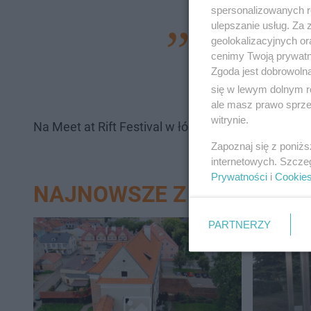
spersonalizowanych re
ulepszanie usług. Za
Emocje przy ogląda
geolokalizacyjnych or
cenimy Twoją prywatno
kibicowaniu podcza
Zgoda jest dobrowoln
uczestników Meet at
się w lewym dolnym r
ale masz prawo sprzec
witrynie.
Na Meet at Rift Festival w łódzkim EC1 była ekip
Zapoznaj się z poniż
internetowych. Szcze
Prywatności
i
Cookie
NAJNOWSZE Z DZIAŁU ŁÓ
PARTNERZY
16