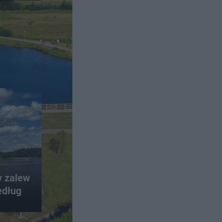
y zalew
edług