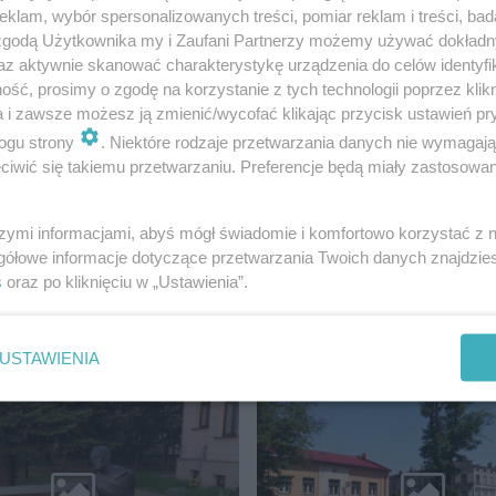
klam, wybór spersonalizowanych treści, pomiar reklam i treści, bad
 zgodą Użytkownika my i Zaufani Partnerzy możemy używać dokład
niu są podobne, jak te towarzyszące
az aktywnie skanować charakterystykę urządzenia do celów identyfi
ść, prosimy o zgodę na korzystanie z tych technologii poprzez klikn
s meczów piłkarskich - dodaje jeden z
a i zawsze możesz ją zmienić/wycofać klikając przycisk ustawień pr
 Rift Festiwal.
ogu strony
. Niektóre rodzaje przetwarzania danych nie wymagaj
iwić się takiemu przetwarzaniu. Preferencje będą miały zastosowanie
a ESKA Summer City.
szymi informacjami, abyś mógł świadomie i komfortowo korzystać z
gółowe informacje dotyczące przetwarzania Twoich danych znajdzi
s
oraz po kliknięciu w „Ustawienia”.
DŹ
USTAWIENIA
12