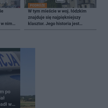
PODRÓŻE
ie
W tym mieście w woj. łódzkim
znajduje się najpiękniejszy
 w nim
klasztor. Jego historia jest
ki
burzliwa
em po
ał
padł w