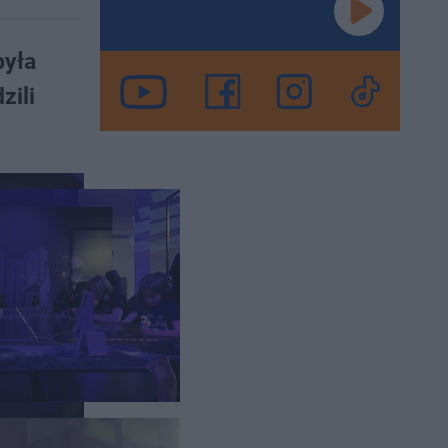
była
zili