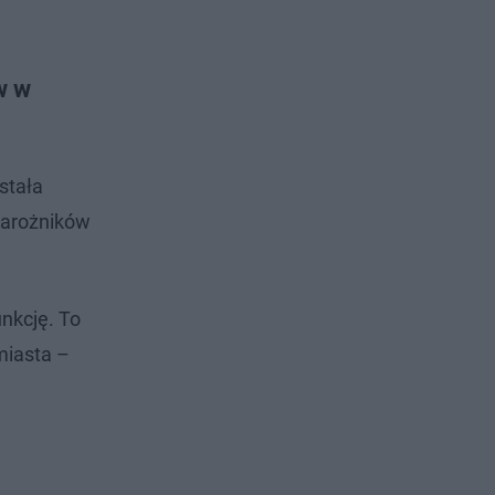
w w
stała
narożników
unkcję. To
miasta –