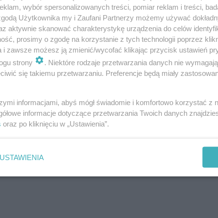
klam, wybór spersonalizowanych treści, pomiar reklam i treści, bad
szawie sprzedany za 1,2 mld zł! Rekordowa
 zgodą Użytkownika my i Zaufani Partnerzy możemy używać dokład
az aktywnie skanować charakterystykę urządzenia do celów identyfi
ść, prosimy o zgodę na korzystanie z tych technologii poprzez klikn
a i zawsze możesz ją zmienić/wycofać klikając przycisk ustawień pr
ogu strony
. Niektóre rodzaje przetwarzania danych nie wymagaj
iwić się takiemu przetwarzaniu. Preferencje będą miały zastosowanie
szymi informacjami, abyś mógł świadomie i komfortowo korzystać z
gółowe informacje dotyczące przetwarzania Twoich danych znajdzi
s
oraz po kliknięciu w „Ustawienia”.
USTAWIENIA