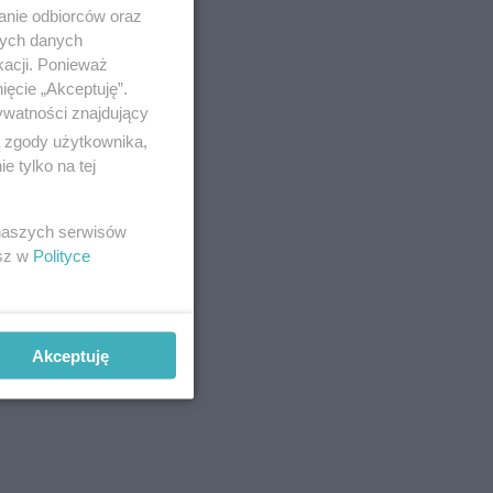
anie odbiorców oraz
nych danych
kacji. Ponieważ
ięcie „Akceptuję”.
ywatności znajdujący
ą zgody użytkownika,
 tylko na tej
 naszych serwisów
esz w
Polityce
Akceptuję