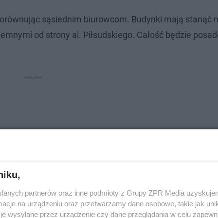
orównując sąsiednim biurowcom. Budynki mają stanąć 
mnymi od strony al. Piłsudskiego. Całość będzie posa
niku,
fanych partnerów oraz inne podmioty z Grupy ZPR Media uzyskujem
cje na urządzeniu oraz przetwarzamy dane osobowe, takie jak unika
je wysyłane przez urządzenie czy dane przeglądania w celu zapewn