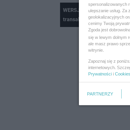
spersonalizowanych re
WERSJA FB_Wieżowiec w War
ulepszanie usług. Za
geolokalizacyjnych or
transakcja
cenimy Twoją prywatno
Zgoda jest dobrowoln
się w lewym dolnym r
ale masz prawo sprzec
witrynie.
Zapoznaj się z poniż
internetowych. Szcze
Prywatności
i
Cookie
PARTNERZY