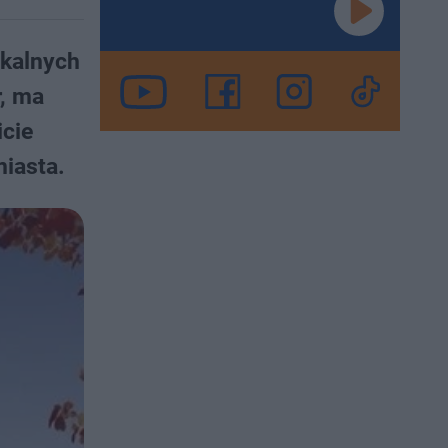
kalnych
r, ma
icie
iasta.