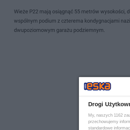
Wieże P22 mają osiągnąć 55 metrów wysokości, d
wspólnym podium z czterema kondygnacjami nazie
dwupoziomowym garażu podziemnym.
Drogi Użytkow
My, naszych 1162 zau
przechowujemy informa
standardowe informac