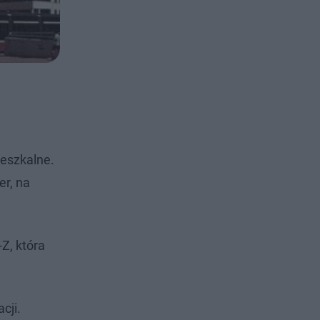
ieszkalne.
er, na
Z, która
cji.