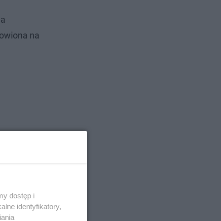
na
dowiona na
y dostęp i
lne identyfikatory,
iania