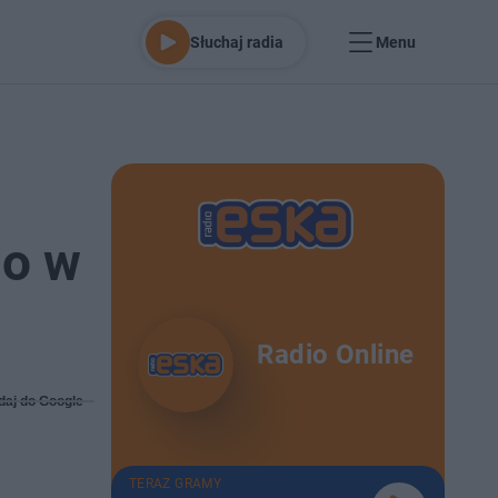
Słuchaj radia
Menu
go w
Radio Online
daj do Google
TERAZ GRAMY