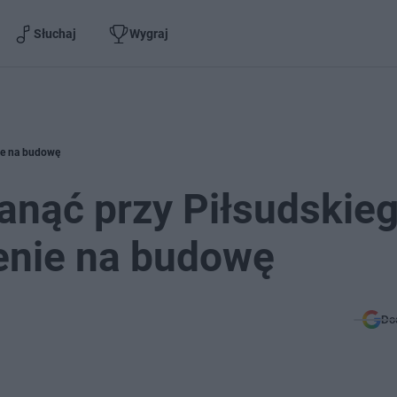
Słuchaj
Wygraj
nie na budowę
anąć przy Piłsudskie
enie na budowę
Do