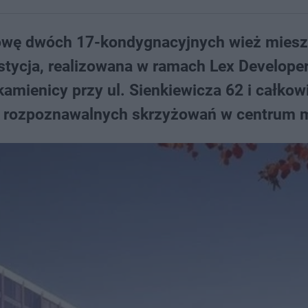
owę dwóch 17-kondygnacyjnych wież miesz
estycja, realizowana w ramach Lex Develope
amienicy przy ul. Sienkiewicza 62 i całkow
ej rozpoznawalnych skrzyżowań w centrum m