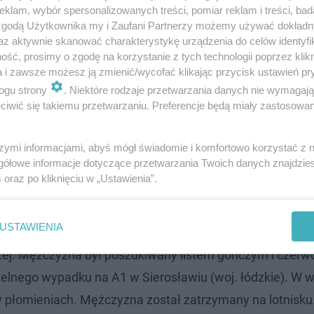
klam, wybór spersonalizowanych treści, pomiar reklam i treści, bad
zie A4
 zgodą Użytkownika my i Zaufani Partnerzy możemy używać dokład
az aktywnie skanować charakterystykę urządzenia do celów identyfi
ść, prosimy o zgodę na korzystanie z tych technologii poprzez klikn
tualny i będzie tak długo aktualny, dopóki mój klient będ
a i zawsze możesz ją zmienić/wycofać klikając przycisk ustawień pr
ogu strony
. Niektóre rodzaje przetwarzania danych nie wymagaj
iwić się takiemu przetwarzaniu. Preferencje będą miały zastosowanie
 posiedzenia w tej sprawie.
szymi informacjami, abyś mógł świadomie i komfortowo korzystać z
gółowe informacje dotyczące przetwarzania Twoich danych znajdzi
s
oraz po kliknięciu w „Ustawienia”.
ażerem BMW!
USTAWIENIA
iu w Dubaju. W jego zatrzymaniu uczestniczyli polscy
zej. Mężczyzna był poszukiwany listem gończym i czerw
telnego wypadku na A1 w Sierosławiu (woj. łódzkie). W
 w płomieniach. Mężczyzna został zatrzymany na lotnisk