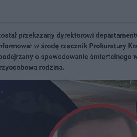
został przekazany dyrektorowi departament
formował w środę rzecznik Prokuratury Kr
t podejrzany o spowodowanie śmiertelnego
trzyosobowa rodzina.