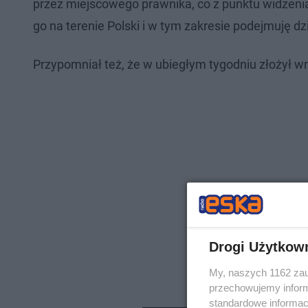
przez miejscowego prawnika, co z punktu widzenia
go na terenie Polski i w tym zakresie podejmuję dzi
Przypomniał też, że w ubiegłym tygodniu złożył wn
Drogi Użytkow
My, naszych 1162 zau
przechowujemy informa
standardowe informac