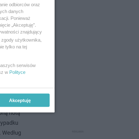
anie odbiorców oraz
nych danych
kacji. Ponieważ
ięcie „Akceptuję”.
zie
ywatności znajdujący
ą zgody użytkownika,
 tylko na tej
 naszych serwisów
esz w
Polityce
Akceptuję
oną notą
 wypadku
u. Według