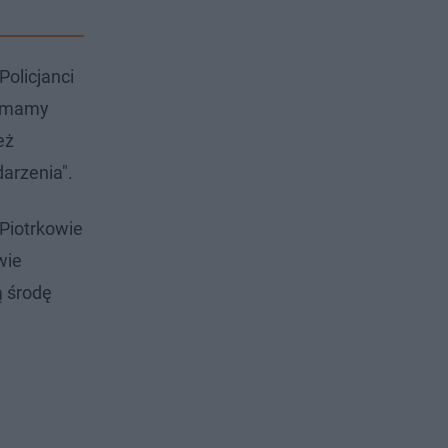
Policjanci
e mamy
eż
arzenia".
Piotrkowie
wie
ą środę