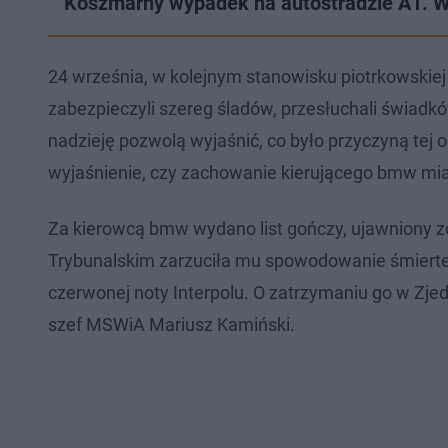
Koszmarny wypadek na autostradzie A1. W 
24 września, w kolejnym stanowisku piotrkowskiej p
zabezpieczyli szereg śladów, przesłuchali świadk
nadzieję pozwolą wyjaśnić, co było przyczyną tej 
wyjaśnienie, czy zachowanie kierującego bmw mia
Za kierowcą bmw wydano list gończy, ujawniony z
Trybunalskim zarzuciła mu spowodowanie śmiert
czerwonej noty Interpolu. O zatrzymaniu go w Zj
szef MSWiA Mariusz Kamiński.