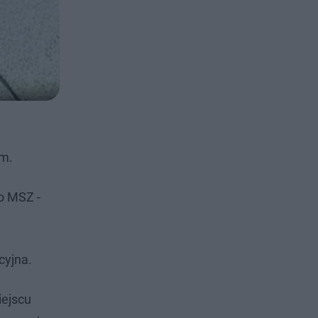
ym.
o MSZ -
cyjna.
iejscu