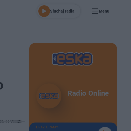
Słuchaj radia
Menu
o
Radio Online
daj do Google
TERAZ GRAMY