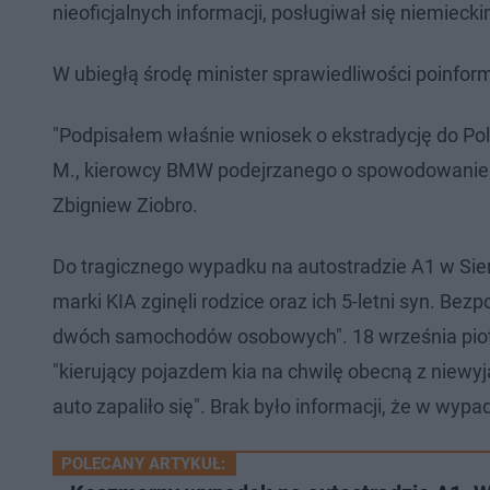
nieoficjalnych informacji, posługiwał się niemiec
W ubiegłą środę minister sprawiedliwości poinfo
"Podpisałem właśnie wniosek o ekstradycję do Po
M., kierowcy BMW podejrzanego o spowodowanie śm
Zbigniew Ziobro.
Do tragicznego wypadku na autostradzie A1 w Sier
marki KIA zginęli rodzice oraz ich 5-letni syn. Be
dwóch samochodów osobowych". 18 września piotr
"kierujący pojazdem kia na chwilę obecną z niewy
auto zapaliło się". Brak było informacji, że w wy
POLECANY ARTYKUŁ: