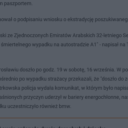
kim paszportem.
rmował o podpisaniu wniosku o ekstradycję poszukiwaneg
lski ze Zjednoczonych Emiratów Arabskich 32-letniego S
iertelnego wypadku na autostradzie A1" - napisał na 
osławiu doszło po godz. 19 w sobotę, 16 września. W p
zpośrednio po wypadku strażacy przekazali, że "doszło do 
kowska policja wydała komunikat, w którym było napis
jaśnionych przyczyn uderzył w bariery energochłonne, na
padku uczestniczyło również bmw.