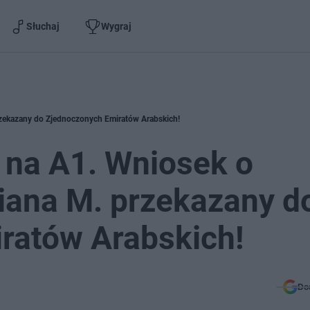
Słuchaj
Wygraj
rzekazany do Zjednoczonych Emiratów Arabskich!
 na A1. Wniosek o
iana M. przekazany d
ratów Arabskich!
Do