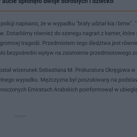
aucie spłonęło dwoje dorosłych i dziecko
olicji napisano, że w wypadku "brały udział kia i bmw". "
ów. Dotarliśmy również do szeregu nagrań z kamer, któr
ogromnej tragedii. Przedmiotem tego śledztwa jest równi
ło bezpośredni wpływ na zaistnienie przedmiotowego zd
ostał wizerunek Sebastiana M. Prokuratura Okręgowa w 
elnego wypadku. Mężczyzna był poszukiwany na podsta
ednoczonych Emiratach Arabskich poinformował w ubiegł