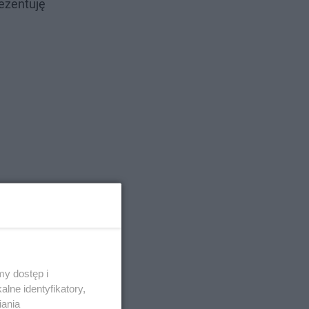
ezentuję
y dostęp i
lne identyfikatory,
iania