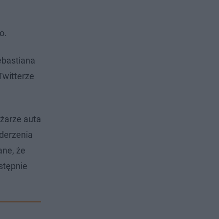
o.
ebastiana
Twitterze
ożarze auta
zderzenia
ane, że
stępnie