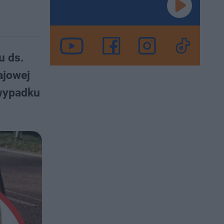
u ds.
ajowej
 wypadku