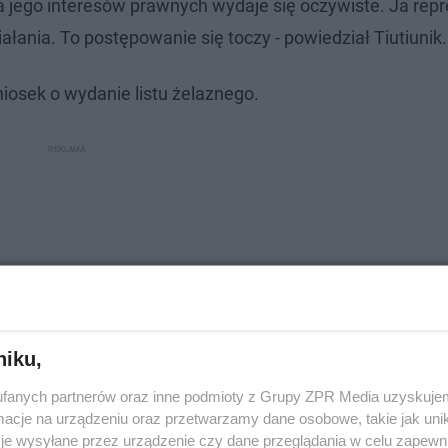
 jego interesów prawnych wydaje się oczywiste. Ja repr
ałania. To postępowanie się toczy - powiedział Tiutiunik.
iosek o wydanie listu żelaznego.
niku,
fanych partnerów oraz inne podmioty z Grupy ZPR Media uzyskujem
cje na urządzeniu oraz przetwarzamy dane osobowe, takie jak unika
je wysyłane przez urządzenie czy dane przeglądania w celu zapewn