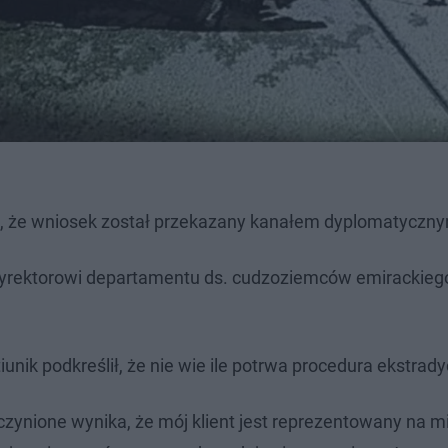
ę, że wniosek został przekazany kanałem dyplomatyczn
 dyrektorowi departamentu ds. cudzoziemców emirackieg
ik podkreślił, że nie wie ile potrwa procedura ekstrady
poczynione wynika, że mój klient jest reprezentowany na m