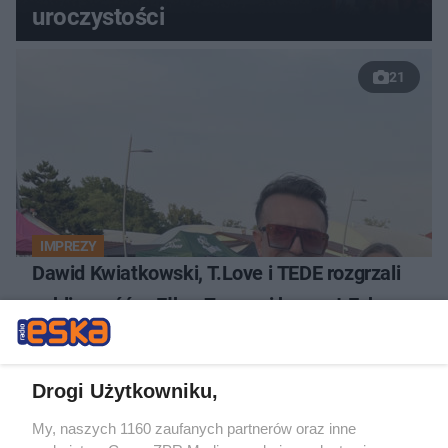
uroczystości
21
IMPREZY
Dawid Kwiatkowski, T.Love i TEDE rozgrzali
publiczność w Ełku. Za nami koncert Eska
Music Tour [ZDJĘCIA]
Drogi Użytkowniku,
My, naszych 1160 zaufanych partnerów oraz inne