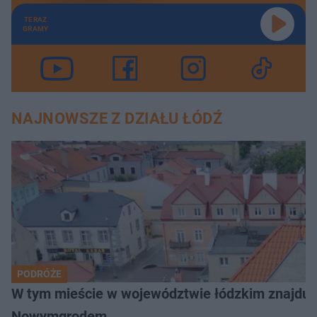
TERAZ
GRAMY
NAJNOWSZE Z DZIAŁU ŁÓDŹ
PODRÓŻE
W tym mieście w województwie łódzkim znajduje 
Nowymgrodem