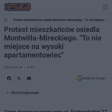
Protest mieszkańców osiedla Montwiłła-Mireckiego. "To nie miejsce na
wysoki apartamentowiec"
Protest mieszkańców osiedla
Montwiłła-Mireckiego. "To nie
miejsce na wysoki
apartamentowiec"
2022-04-22
8:51
Dodaj do Google
Michał Dąbrowski
Teren dawnej gazowni przy ul. Srebrzyńskiej 77