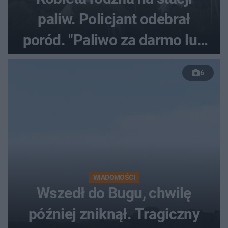
paliw. Policjant odebrał
poród. "Paliwo za darmo lub
50 %!"
6
WIADOMOŚCI
Wszedł do Bugu, chwilę
później zniknął. Tragiczny