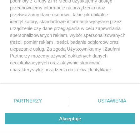
podmioty z Grupy ZPR Media uzyskujemy dostęp i
przechowujemy informacje na urządzeniu oraz
przetwarzamy dane osobowe, takie jak unikalne
identyfikatory, standardowe informacje wysyłane przez
urządzenie czy dane przeglądania w celu zapewniania
spersonalizowanych reklam, wybór spersonalizowanych
KONCERT W WARSZAWIE
treści, pomiar reklam i treści, badanie odbiorców oraz
Warszawa znów śpiewa z The Weeknd. Fani
ulepszanie usług. Za zgodą Użytkownika my i Zaufani
odliczają godziny do wielkiego show
Partnerzy możemy używać dokładnych danych
geolokalizacyjnych oraz aktywnie skanować
charakterystykę urządzenia do celów identyfikacji.
Ponieważ cenimy Twoją prywatność, prosimy o zgodę na
korzystanie z tych technologii poprzez kliknięcie
7
„Akceptuję”. Zgoda jest dobrowolna i zawsze możesz ją
zmienić/wycofać klikając przycisk ustawień prywatności
PARTNERZY
USTAWIENIA
znajdujący się w lewym dolnym rogu strony
. Niektóre
rodzaje przetwarzania danych nie wymagają zgody
Akceptuję
użytkownika, ale masz prawo sprzeciwić się takiemu
przetwarzaniu. Preferencje będą miały zastosowanie tylko
na tej witrynie.
ŚLĄSKIE