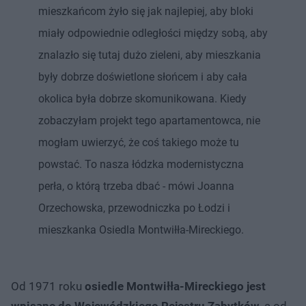
mieszkańcom żyło się jak najlepiej, aby bloki
miały odpowiednie odległości między sobą, aby
znalazło się tutaj dużo zieleni, aby mieszkania
były dobrze doświetlone słońcem i aby cała
okolica była dobrze skomunikowana. Kiedy
zobaczyłam projekt tego apartamentowca, nie
mogłam uwierzyć, że coś takiego może tu
powstać. To nasza łódzka modernistyczna
perła, o którą trzeba dbać - mówi Joanna
Orzechowska, przewodniczka po Łodzi i
mieszkanka Osiedla Montwiłła-Mireckiego.
Od 1971 roku
osiedle Montwiłła-Mireckiego jest
wpisane do Wojewódzkiego Rejestru Zabytków
, a od