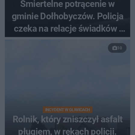
Śmiertelne potrącenie w
gminie Dołhobyczów. Policja
czeka na relacje świadków i
nagrania z kamer
10
INCYDENT W GLIWICACH
Rolnik, który zniszczył asfalt
pługiem, w rękach policji.