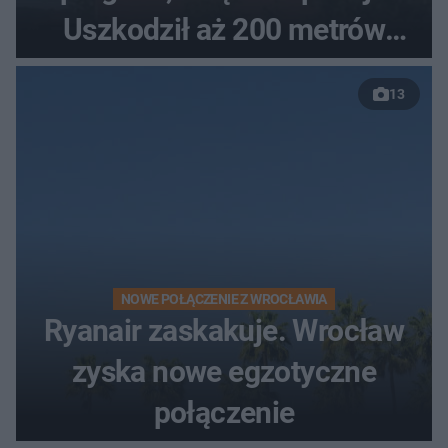
Uszkodził aż 200 metrów
nowej drogi
13
NOWE POŁĄCZENIE Z WROCŁAWIA
Ryanair zaskakuje. Wrocław
zyska nowe egzotyczne
połączenie