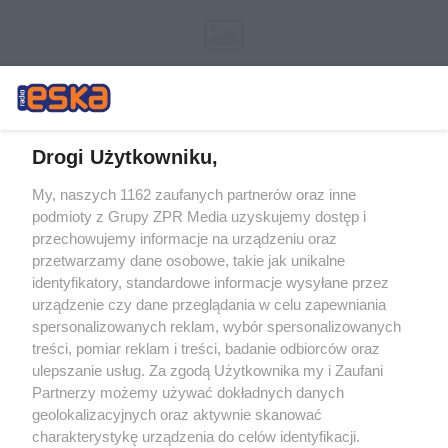
Drogi Użytkowniku,
My, naszych 1162 zaufanych partnerów oraz inne
Żaden utwór zamieszczony w serwisie nie może być powielany i
podmioty z Grupy ZPR Media uzyskujemy dostęp i
rozpowszechniany lub dalej rozpowszechniany w jakikolwiek sposób (w
tym także elektroniczny lub mechaniczny) na jakimkolwiek polu
przechowujemy informacje na urządzeniu oraz
eksploatacji w jakiejkolwiek formie, włącznie z umieszczaniem w
przetwarzamy dane osobowe, takie jak unikalne
Internecie bez pisemnej zgody właściciela praw. Jakiekolwiek użycie lub
identyfikatory, standardowe informacje wysyłane przez
wykorzystanie utworów w całości lub w części z naruszeniem prawa,
tzn. bez właściwej zgody, jest zabronione pod groźbą kary i może być
urządzenie czy dane przeglądania w celu zapewniania
ścigane prawnie.
spersonalizowanych reklam, wybór spersonalizowanych
treści, pomiar reklam i treści, badanie odbiorców oraz
ulepszanie usług. Za zgodą Użytkownika my i Zaufani
Partnerzy możemy używać dokładnych danych
geolokalizacyjnych oraz aktywnie skanować
charakterystykę urządzenia do celów identyfikacji.