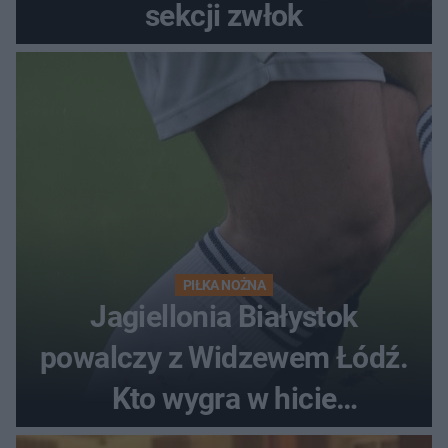
sekcji zwłok
PIŁKA NOŻNA
Jagiellonia Białystok
powalczy z Widzewem Łódź.
Kto wygra w hicie
Ekstraklasy?