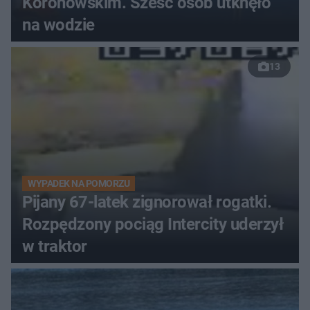
Koronowskim. Sześć osób utknęło
na wodzie
13
WYPADEK NA POMORZU
Pijany 67-latek zignorował rogatki.
Rozpędzony pociąg Intercity uderzył
w traktor