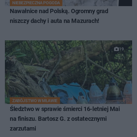
NIEBEZPIECZNA POGODA
Nawałnice nad Polską. Ogromny grad
niszczy dachy i auta na Mazurach!
19
ZABÓJSTWO W MŁAWIE
Śledztwo w sprawie śmierci 16-letniej Mai
na finiszu. Bartosz G. z ostatecznymi
zarzutami