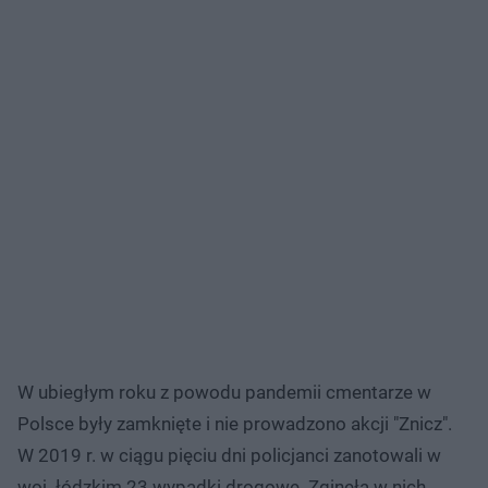
W ubiegłym roku z powodu pandemii cmentarze w
Polsce były zamknięte i nie prowadzono akcji "Znicz".
W 2019 r. w ciągu pięciu dni policjanci zanotowali w
woj. łódzkim 23 wypadki drogowe. Zginęła w nich