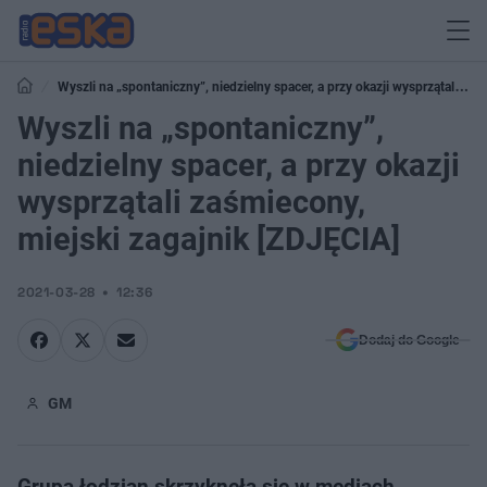
Wyszli na „spontaniczny”, niedzielny spacer, a przy okazji wysprzątali
zaśmiecony, miejski zagajnik [ZDJĘCIA]
Wyszli na „spontaniczny”,
niedzielny spacer, a przy okazji
wysprzątali zaśmiecony,
miejski zagajnik [ZDJĘCIA]
2021-03-28
12:36
Dodaj do Google
GM
Grupa łodzian skrzyknęła się w mediach