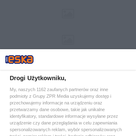
Drogi Użytkowniku,
My, naszych 1162 zaufanych partnerów oraz inne
Żaden utwór zamieszczony w serwisie nie może być powielany i
podmioty z Grupy ZPR Media uzyskujemy dostęp i
rozpowszechniany lub dalej rozpowszechniany w jakikolwiek sposób (w
tym także elektroniczny lub mechaniczny) na jakimkolwiek polu
przechowujemy informacje na urządzeniu oraz
eksploatacji w jakiejkolwiek formie, włącznie z umieszczaniem w Internecie
przetwarzamy dane osobowe, takie jak unikalne
bez pisemnej zgody właściciela praw. Jakiekolwiek użycie lub
wykorzystanie utworów w całości lub w części z naruszeniem prawa, tzn.
identyfikatory, standardowe informacje wysyłane przez
bez właściwej zgody, jest zabronione pod groźbą kary i może być ścigane
urządzenie czy dane przeglądania w celu zapewniania
prawnie.
spersonalizowanych reklam, wybór spersonalizowanych