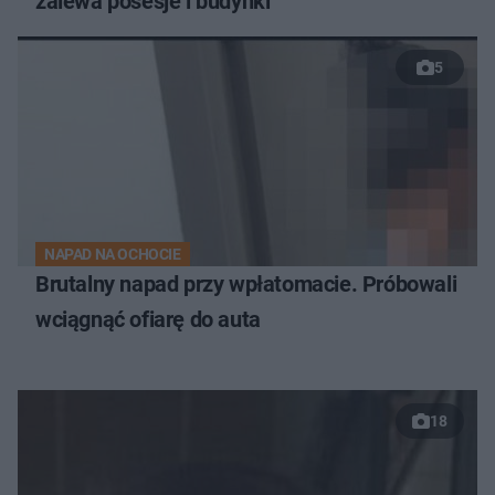
zalewa posesje i budynki
5
NAPAD NA OCHOCIE
Brutalny napad przy wpłatomacie. Próbowali
wciągnąć ofiarę do auta
18