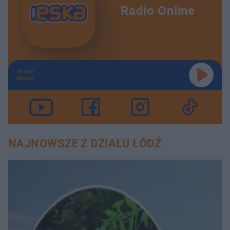
Radio Online
TERAZ
GRAMY
NAJNOWSZE Z DZIAŁU ŁÓDŹ