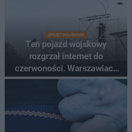
SPRZĘT WOJSKOWY
Ten pojazd wojskowy
rozgrzał internet do
czerwoności. Warszawiacy
pytali, czy to Mad Max!