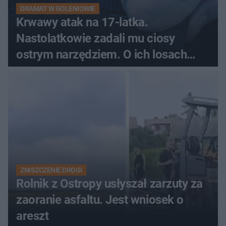
DRAMAT W GOLENIOWIE
Krwawy atak na 17-latka.
Nastolatkowie zadali mu ciosy
ostrym narzędziem. O ich losach
zdecyduje sąd rodzinny
ZNISZCZENIE DROGI
Rolnik z Ostropy usłyszał zarzuty za
zaoranie asfaltu. Jest wniosek o
areszt