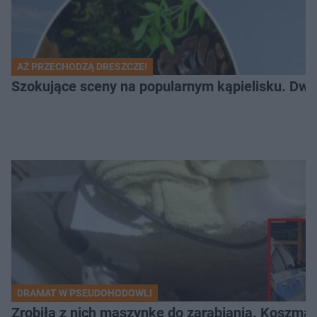
AŻ PRZECHODZĄ DRESZCZE!
Szokujące sceny na popularnym kąpielisku. Dwa p
DRAMAT W PSEUDOHODOWLI
Zrobiła z nich maszynkę do zarabiania. Koszmar