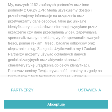
My, naszych 1162 zaufanych partnerów oraz inne
Żaden utwór zamieszczony w serwisie nie może być powielany i
podmioty z Grupy ZPR Media uzyskujemy dostęp i
rozpowszechniany lub dalej rozpowszechniany w jakikolwiek sposób (w
tym także elektroniczny lub mechaniczny) na jakimkolwiek polu
przechowujemy informacje na urządzeniu oraz
eksploatacji w jakiejkolwiek formie, włącznie z umieszczaniem w Internecie
przetwarzamy dane osobowe, takie jak unikalne
bez pisemnej zgody właściciela praw. Jakiekolwiek użycie lub
wykorzystanie utworów w całości lub w części z naruszeniem prawa, tzn.
identyfikatory, standardowe informacje wysyłane przez
bez właściwej zgody, jest zabronione pod groźbą kary i może być ścigane
urządzenie czy dane przeglądania w celu zapewniania
prawnie.
spersonalizowanych reklam, wybór spersonalizowanych
treści, pomiar reklam i treści, badanie odbiorców oraz
ulepszanie usług. Za zgodą Użytkownika my i Zaufani
Partnerzy możemy używać dokładnych danych
geolokalizacyjnych oraz aktywnie skanować
charakterystykę urządzenia do celów identyfikacji.
O nas
Ponieważ cenimy Twoją prywatność, prosimy o zgodę na
korzystanie z tych technologii poprzez kliknięcie
Informacje prawne
„Akceptuję”. Zgoda jest dobrowolna i zawsze możesz ją
zmienić/wycofać klikając przycisk ustawień prywatności
Nasze serwisy
PARTNERZY
USTAWIENIA
znajdujący się w lewym dolnym rogu strony
. Niektóre
rodzaje przetwarzania danych nie wymagają zgody
© 2026 Grupa ZPR Media
Akceptuję
użytkownika, ale masz prawo sprzeciwić się takiemu
przetwarzaniu. Preferencje będą miały zastosowanie tylko