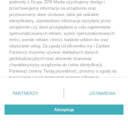
podmioty z Grupy ZPR Media uzyskujemy dostęp i
rozpowszechniany lub dalej rozpowszechniany w jakikolwiek sposób (w
tym także elektroniczny lub mechaniczny) na jakimkolwiek polu
przechowujemy informacje na urządzeniu oraz
eksploatacji w jakiejkolwiek formie, włącznie z umieszczaniem w Internecie
przetwarzamy dane osobowe, takie jak unikalne
bez pisemnej zgody właściciela praw. Jakiekolwiek użycie lub
wykorzystanie utworów w całości lub w części z naruszeniem prawa, tzn.
identyfikatory, standardowe informacje wysyłane przez
bez właściwej zgody, jest zabronione pod groźbą kary i może być ścigane
urządzenie czy dane przeglądania w celu zapewniania
prawnie.
spersonalizowanych reklam, wybór spersonalizowanych
treści, pomiar reklam i treści, badanie odbiorców oraz
ulepszanie usług. Za zgodą Użytkownika my i Zaufani
Partnerzy możemy używać dokładnych danych
geolokalizacyjnych oraz aktywnie skanować
charakterystykę urządzenia do celów identyfikacji.
O nas
Ponieważ cenimy Twoją prywatność, prosimy o zgodę na
korzystanie z tych technologii poprzez kliknięcie
Informacje prawne
„Akceptuję”. Zgoda jest dobrowolna i zawsze możesz ją
zmienić/wycofać klikając przycisk ustawień prywatności
Nasze serwisy
PARTNERZY
USTAWIENIA
znajdujący się w lewym dolnym rogu strony
. Niektóre
rodzaje przetwarzania danych nie wymagają zgody
© 2026 Grupa ZPR Media
Akceptuję
użytkownika, ale masz prawo sprzeciwić się takiemu
przetwarzaniu. Preferencje będą miały zastosowanie tylko
na tej witrynie.