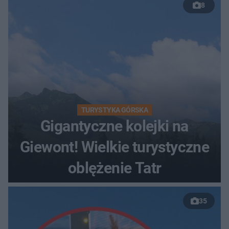
8
TURYSTYKA GÓRSKA
Gigantyczne kolejki na
Giewont! Wielkie turystyczne
oblężenie Tatr
35