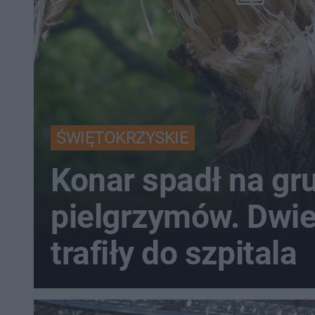
ŚWIĘTOKRZYSKIE
Konar spadł na gr
pielgrzymów. Dwi
trafiły do szpitala