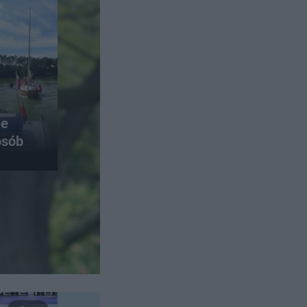
ie
osób