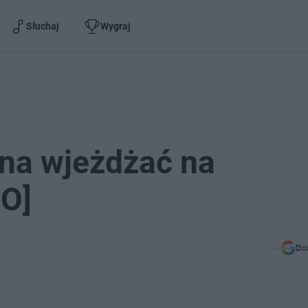
Słuchaj
Wygraj
żna wjeżdżać na
IO]
Do