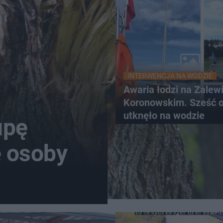
INTERWENCJA NA WODZIE
Awaria łodzi na Zalew
Koronowskim. Sześć 
utknęło na wodzie
upę
e osoby