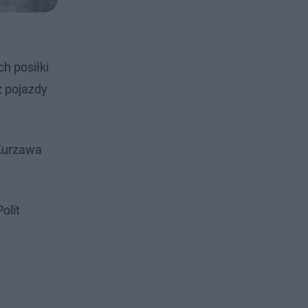
h posiłki
z pojazdy
 Kurzawa
olit