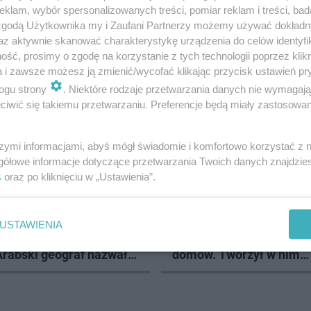
klam, wybór spersonalizowanych treści, pomiar reklam i treści, bad
 zgodą Użytkownika my i Zaufani Partnerzy możemy używać dokład
az aktywnie skanować charakterystykę urządzenia do celów identyfi
ść, prosimy o zgodę na korzystanie z tych technologii poprzez klikn
DŹ
a i zawsze możesz ją zmienić/wycofać klikając przycisk ustawień pr
ogu strony
. Niektóre rodzaje przetwarzania danych nie wymagaj
iwić się takiemu przetwarzaniu. Preferencje będą miały zastosowanie
16
szymi informacjami, abyś mógł świadomie i komfortowo korzystać z
gółowe informacje dotyczące przetwarzania Twoich danych znajdzi
s
oraz po kliknięciu w „Ustawienia”.
E
PODRÓŻE
ieście w województwie
W tym mieście w wojewó
USTAWIENIA
znajduje się środek
łódzkim było kiedyś tylk
Arabski geograf nazwał
domów. Tworzył w nim
ymgrodem
Władysław Strzemiński