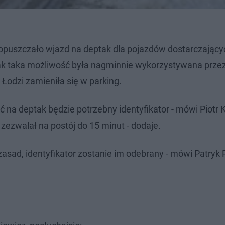
dopuszczało wjazd na deptak dla pojazdów dostarczającyc
ak taka możliwość była nagminnie wykorzystywana prze
 Łodzi zamieniła się w parking.
 na deptak będzie potrzebny identyfikator - mówi Piotr
 zezwalał na postój do 15 minut - dodaje.
asad, identyfikator zostanie im odebrany - mówi Patryk P