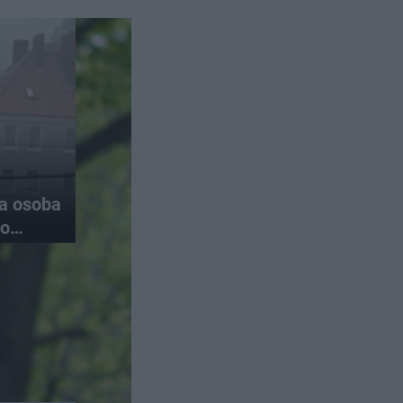
na osoba
do