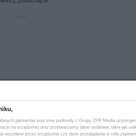
ewicz, posłuchajcie:
niku,
fanych partnerów oraz inne podmioty z Grupy ZPR Media uzyskujem
cje na urządzeniu oraz przetwarzamy dane osobowe, takie jak unika
je wysyłane przez urządzenie czy dane przeglądania w celu zapewn