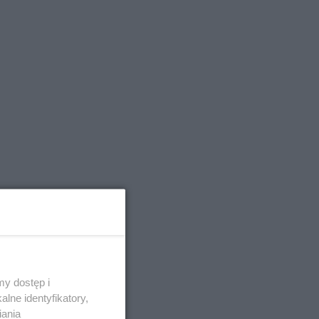
y dostęp i
lne identyfikatory,
P
-
4:01
o
iania
z