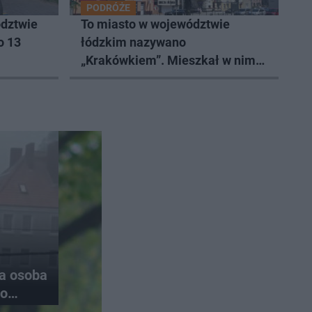
PODRÓŻE
dztwie
To miasto w województwie
o 13
łódzkim nazywano
„Krakówkiem”. Mieszkał w nim
Andrzej Frycz Modrzewski
na osoba
do