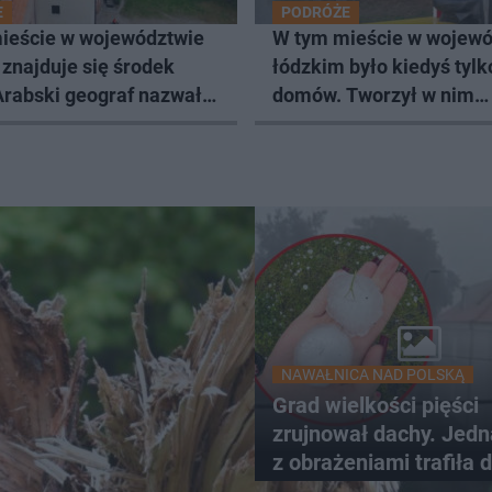
E
PODRÓŻE
ieście w województwie
W tym mieście w wojewó
znajduje się środek
łódzkim było kiedyś tylk
Arabski geograf nazwał
domów. Tworzył w nim
ymgrodem
Władysław Strzemiński
NAWAŁNICA NAD POLSKĄ
Grad wielkości pięści
zrujnował dachy. Jed
z obrażeniami trafiła 
szpitala