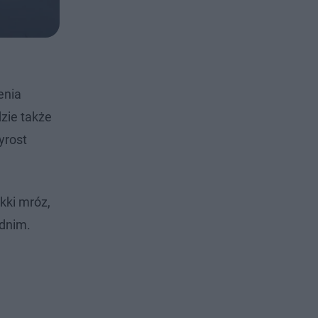
enia
zie także
yrost
kki mróz,
odnim.