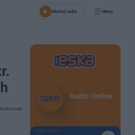
Słuchaj radia
Menu
r.
ch
Radio Online
daj do Google
TERAZ GRAMY