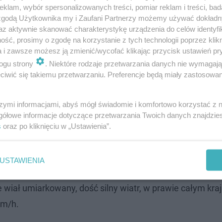
klam, wybór spersonalizowanych treści, pomiar reklam i treści, bad
 zgodą Użytkownika my i Zaufani Partnerzy możemy używać dokład
az aktywnie skanować charakterystykę urządzenia do celów identyfi
ść, prosimy o zgodę na korzystanie z tych technologii poprzez klikn
a i zawsze możesz ją zmienić/wycofać klikając przycisk ustawień pr
ogu strony
. Niektóre rodzaje przetwarzania danych nie wymagaj
iwić się takiemu przetwarzaniu. Preferencje będą miały zastosowanie
szymi informacjami, abyś mógł świadomie i komfortowo korzystać z
gółowe informacje dotyczące przetwarzania Twoich danych znajdzi
 zachmurzenie duże oraz opady deszczu, a na wschodzie i
s
oraz po kliknięciu w „Ustawienia”.
ady śniegu, prognozowany przyrost pokrywy śnieżnej w 
 są marznące, powodujące gołoledź opady. Temperatury
USTAWIENIA
 zachodzie i nad morzem. Lokalnie w rejonach podgórskich
e wiał umiarkowany, dość silny wiatr, w prawie całym kra
km/h.