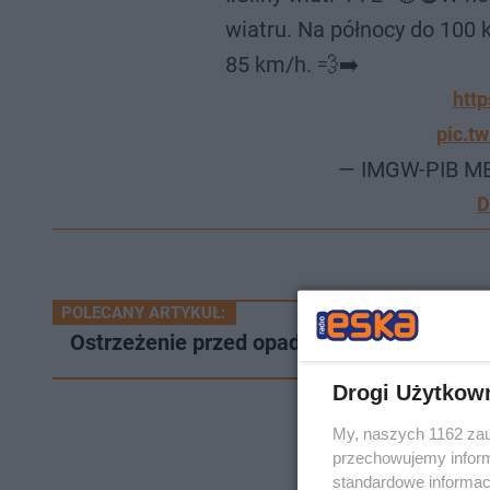
wiatru. Na północy do 100 
85 km/h. 💨➡️
htt
pic.t
— IMGW-PIB M
D
POLECANY ARTYKUŁ:
Ostrzeżenie przed opadami śniegu. Zima za
Drogi Użytkow
My, naszych 1162 zau
przechowujemy informa
standardowe informac