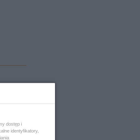
y dostęp i
lne identyfikatory,
iania