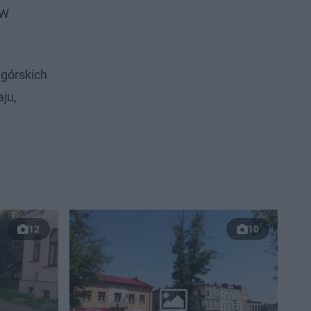
 W
dgórskich
ju,
12
10