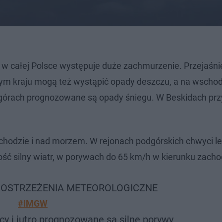
a w całej Polsce występuje duże zachmurzenie. Przejaśni
łym kraju mogą też wystąpić opady deszczu, a na wschod
 górach prognozowane są opady śniegu. W Beskidach prz
hodzie i nad morzem. W rejonach podgórskich chwyci le
dość silny wiatr, w porywach do 65 km/h w kierunku zach
 OSTRZEŻENIA METEOROLOGICZNE
#IMGW
nocy i jutro prognozowane są silne porywy