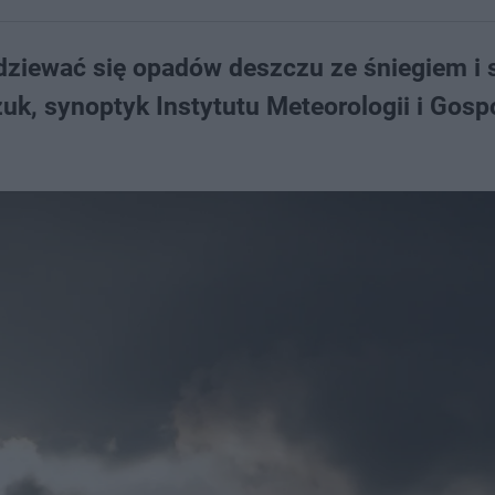
ziewać się opadów deszczu ze śniegiem i 
k, synoptyk Instytutu Meteorologii i Gosp