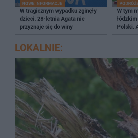
NOWE INFORMACJE
PODRÓŻ
W tragicznym wypadku zginęły
W tym m
dzieci. 28-letnia Agata nie
łódzkim 
przyznaje się do winy
Polski. 
je Now
LOKALNIE: