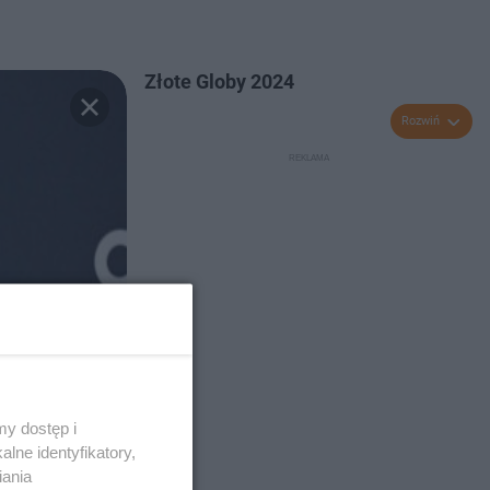
Złote Globy 2024
Rozwiń
y dostęp i
lne identyfikatory,
iania