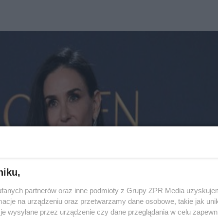
niku,
fanych partnerów oraz inne podmioty z Grupy ZPR Media uzyskujem
cje na urządzeniu oraz przetwarzamy dane osobowe, takie jak unika
je wysyłane przez urządzenie czy dane przeglądania w celu zapewn