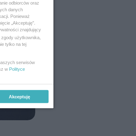
anie odbiorców oraz
nych danych
kacji. Ponieważ
ięcie „Akceptuję”.
ywatności znajdujący
ą zgody użytkownika,
 tylko na tej
 naszych serwisów
esz w
Polityce
Akceptuję