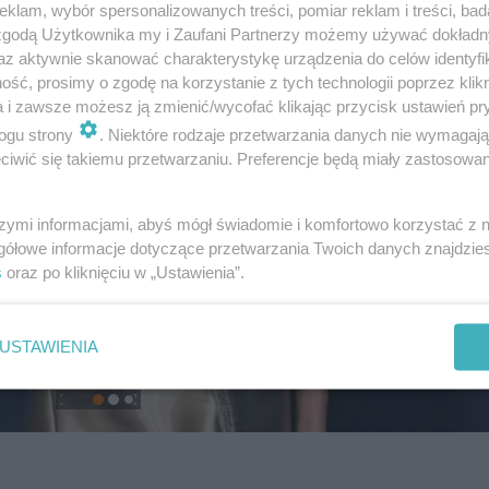
klam, wybór spersonalizowanych treści, pomiar reklam i treści, bad
 zgodą Użytkownika my i Zaufani Partnerzy możemy używać dokład
az aktywnie skanować charakterystykę urządzenia do celów identyfi
ść, prosimy o zgodę na korzystanie z tych technologii poprzez klikn
a i zawsze możesz ją zmienić/wycofać klikając przycisk ustawień pr
ogu strony
. Niektóre rodzaje przetwarzania danych nie wymagaj
iwić się takiemu przetwarzaniu. Preferencje będą miały zastosowanie
szymi informacjami, abyś mógł świadomie i komfortowo korzystać z
gółowe informacje dotyczące przetwarzania Twoich danych znajdzi
s
oraz po kliknięciu w „Ustawienia”.
USTAWIENIA