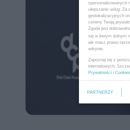
spersonalizowanych re
ulepszanie usług. Za
geolokalizacyjnych or
cenimy Twoją prywatno
Zgoda jest dobrowoln
się w lewym dolnym r
ale masz prawo sprzec
witrynie.
Zapoznaj się z poniż
internetowych. Szcze
Prywatności
i
Cookie
PARTNERZY