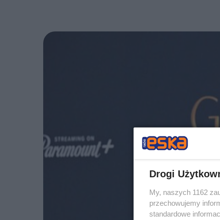
Drogi Użytkow
My, naszych 1162 zau
przechowujemy informa
standardowe informac