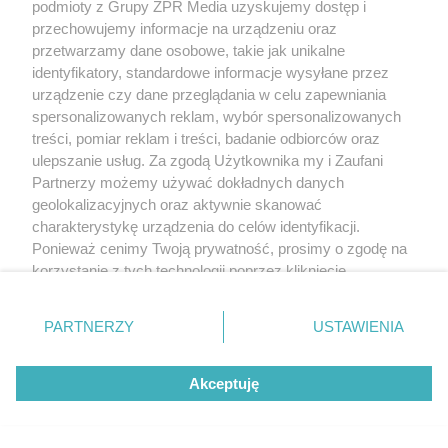
podmioty z Grupy ZPR Media uzyskujemy dostęp i
przechowujemy informacje na urządzeniu oraz
przetwarzamy dane osobowe, takie jak unikalne
identyfikatory, standardowe informacje wysyłane przez
urządzenie czy dane przeglądania w celu zapewniania
spersonalizowanych reklam, wybór spersonalizowanych
treści, pomiar reklam i treści, badanie odbiorców oraz
ulepszanie usług. Za zgodą Użytkownika my i Zaufani
Partnerzy możemy używać dokładnych danych
geolokalizacyjnych oraz aktywnie skanować
charakterystykę urządzenia do celów identyfikacji.
Ponieważ cenimy Twoją prywatność, prosimy o zgodę na
korzystanie z tych technologii poprzez kliknięcie
„Akceptuję”. Zgoda jest dobrowolna i zawsze możesz ją
zmienić/wycofać klikając przycisk ustawień prywatności
PARTNERZY
USTAWIENIA
znajdujący się w lewym dolnym rogu strony
. Niektóre
rodzaje przetwarzania danych nie wymagają zgody
Akceptuję
użytkownika, ale masz prawo sprzeciwić się takiemu
przetwarzaniu. Preferencje będą miały zastosowanie tylko
na tej witrynie.