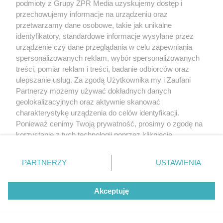
podmioty z Grupy ZPR Media uzyskujemy dostęp i
przechowujemy informacje na urządzeniu oraz
przetwarzamy dane osobowe, takie jak unikalne
identyfikatory, standardowe informacje wysyłane przez
urządzenie czy dane przeglądania w celu zapewniania
spersonalizowanych reklam, wybór spersonalizowanych
treści, pomiar reklam i treści, badanie odbiorców oraz
ulepszanie usług. Za zgodą Użytkownika my i Zaufani
Partnerzy możemy używać dokładnych danych
geolokalizacyjnych oraz aktywnie skanować
charakterystykę urządzenia do celów identyfikacji.
Ponieważ cenimy Twoją prywatność, prosimy o zgodę na
korzystanie z tych technologii poprzez kliknięcie
„Akceptuję”. Zgoda jest dobrowolna i zawsze możesz ją
zmienić/wycofać klikając przycisk ustawień prywatności
PARTNERZY
USTAWIENIA
znajdujący się w lewym dolnym rogu strony
. Niektóre
rodzaje przetwarzania danych nie wymagają zgody
Akceptuję
użytkownika, ale masz prawo sprzeciwić się takiemu
przetwarzaniu. Preferencje będą miały zastosowanie tylko
na tej witrynie.