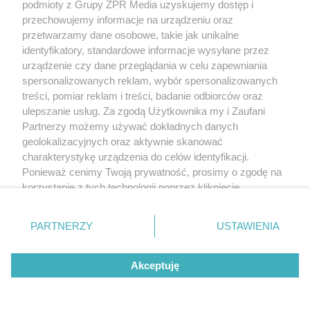
podmioty z Grupy ZPR Media uzyskujemy dostęp i
przechowujemy informacje na urządzeniu oraz
przetwarzamy dane osobowe, takie jak unikalne
identyfikatory, standardowe informacje wysyłane przez
urządzenie czy dane przeglądania w celu zapewniania
spersonalizowanych reklam, wybór spersonalizowanych
treści, pomiar reklam i treści, badanie odbiorców oraz
ulepszanie usług. Za zgodą Użytkownika my i Zaufani
Partnerzy możemy używać dokładnych danych
geolokalizacyjnych oraz aktywnie skanować
charakterystykę urządzenia do celów identyfikacji.
Ponieważ cenimy Twoją prywatność, prosimy o zgodę na
korzystanie z tych technologii poprzez kliknięcie
„Akceptuję”. Zgoda jest dobrowolna i zawsze możesz ją
zmienić/wycofać klikając przycisk ustawień prywatności
PARTNERZY
USTAWIENIA
znajdujący się w lewym dolnym rogu strony
. Niektóre
rodzaje przetwarzania danych nie wymagają zgody
Akceptuję
użytkownika, ale masz prawo sprzeciwić się takiemu
przetwarzaniu. Preferencje będą miały zastosowanie tylko
na tej witrynie.