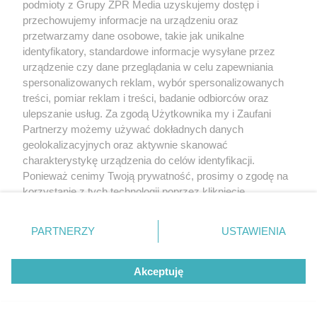
podmioty z Grupy ZPR Media uzyskujemy dostęp i
przechowujemy informacje na urządzeniu oraz
przetwarzamy dane osobowe, takie jak unikalne
identyfikatory, standardowe informacje wysyłane przez
urządzenie czy dane przeglądania w celu zapewniania
spersonalizowanych reklam, wybór spersonalizowanych
treści, pomiar reklam i treści, badanie odbiorców oraz
ulepszanie usług. Za zgodą Użytkownika my i Zaufani
Partnerzy możemy używać dokładnych danych
geolokalizacyjnych oraz aktywnie skanować
charakterystykę urządzenia do celów identyfikacji.
Ponieważ cenimy Twoją prywatność, prosimy o zgodę na
korzystanie z tych technologii poprzez kliknięcie
„Akceptuję”. Zgoda jest dobrowolna i zawsze możesz ją
zmienić/wycofać klikając przycisk ustawień prywatności
PARTNERZY
USTAWIENIA
znajdujący się w lewym dolnym rogu strony
. Niektóre
rodzaje przetwarzania danych nie wymagają zgody
Akceptuję
użytkownika, ale masz prawo sprzeciwić się takiemu
przetwarzaniu. Preferencje będą miały zastosowanie tylko
na tej witrynie.