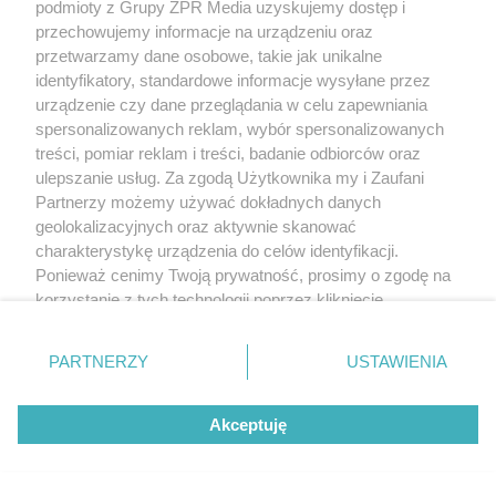
podmioty z Grupy ZPR Media uzyskujemy dostęp i
przechowujemy informacje na urządzeniu oraz
przetwarzamy dane osobowe, takie jak unikalne
identyfikatory, standardowe informacje wysyłane przez
urządzenie czy dane przeglądania w celu zapewniania
spersonalizowanych reklam, wybór spersonalizowanych
treści, pomiar reklam i treści, badanie odbiorców oraz
ulepszanie usług. Za zgodą Użytkownika my i Zaufani
Partnerzy możemy używać dokładnych danych
geolokalizacyjnych oraz aktywnie skanować
charakterystykę urządzenia do celów identyfikacji.
Ponieważ cenimy Twoją prywatność, prosimy o zgodę na
korzystanie z tych technologii poprzez kliknięcie
„Akceptuję”. Zgoda jest dobrowolna i zawsze możesz ją
zmienić/wycofać klikając przycisk ustawień prywatności
PARTNERZY
USTAWIENIA
znajdujący się w lewym dolnym rogu strony
. Niektóre
rodzaje przetwarzania danych nie wymagają zgody
Akceptuję
użytkownika, ale masz prawo sprzeciwić się takiemu
przetwarzaniu. Preferencje będą miały zastosowanie tylko
na tej witrynie.