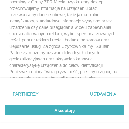
podmioty z Grupy ZPR Media uzyskujemy dostęp i
przechowujemy informacje na urządzeniu oraz
przetwarzamy dane osobowe, takie jak unikalne
identyfikatory, standardowe informacje wysyłane przez
urządzenie czy dane przeglądania w celu zapewniania
spersonalizowanych reklam, wybór spersonalizowanych
treści, pomiar reklam i treści, badanie odbiorców oraz
ulepszanie usług. Za zgodą Użytkownika my i Zaufani
Partnerzy możemy używać dokładnych danych
geolokalizacyjnych oraz aktywnie skanować
charakterystykę urządzenia do celów identyfikacji.
Ponieważ cenimy Twoją prywatność, prosimy o zgodę na
korzystanie z tych technologii poprzez kliknięcie
„Akceptuję”. Zgoda jest dobrowolna i zawsze możesz ją
zmienić/wycofać klikając przycisk ustawień prywatności
PARTNERZY
USTAWIENIA
znajdujący się w lewym dolnym rogu strony
. Niektóre
rodzaje przetwarzania danych nie wymagają zgody
Akceptuję
użytkownika, ale masz prawo sprzeciwić się takiemu
przetwarzaniu. Preferencje będą miały zastosowanie tylko
na tej witrynie.