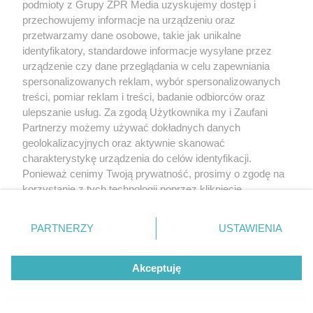
podmioty z Grupy ZPR Media uzyskujemy dostęp i
przechowujemy informacje na urządzeniu oraz
przetwarzamy dane osobowe, takie jak unikalne
identyfikatory, standardowe informacje wysyłane przez
urządzenie czy dane przeglądania w celu zapewniania
spersonalizowanych reklam, wybór spersonalizowanych
treści, pomiar reklam i treści, badanie odbiorców oraz
ulepszanie usług. Za zgodą Użytkownika my i Zaufani
Partnerzy możemy używać dokładnych danych
geolokalizacyjnych oraz aktywnie skanować
charakterystykę urządzenia do celów identyfikacji.
Ponieważ cenimy Twoją prywatność, prosimy o zgodę na
korzystanie z tych technologii poprzez kliknięcie
„Akceptuję”. Zgoda jest dobrowolna i zawsze możesz ją
zmienić/wycofać klikając przycisk ustawień prywatności
PARTNERZY
USTAWIENIA
znajdujący się w lewym dolnym rogu strony
. Niektóre
rodzaje przetwarzania danych nie wymagają zgody
Akceptuję
użytkownika, ale masz prawo sprzeciwić się takiemu
przetwarzaniu. Preferencje będą miały zastosowanie tylko
na tej witrynie.