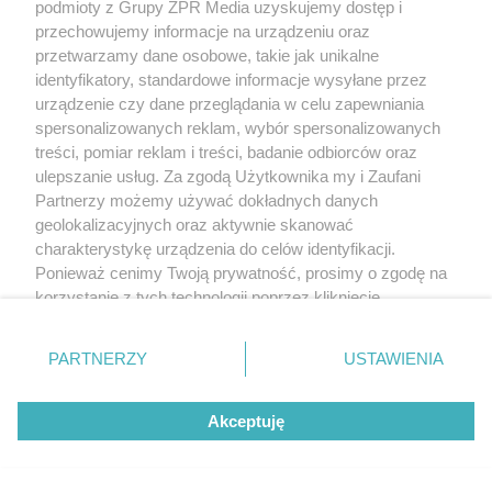
podmioty z Grupy ZPR Media uzyskujemy dostęp i
przechowujemy informacje na urządzeniu oraz
przetwarzamy dane osobowe, takie jak unikalne
identyfikatory, standardowe informacje wysyłane przez
urządzenie czy dane przeglądania w celu zapewniania
spersonalizowanych reklam, wybór spersonalizowanych
treści, pomiar reklam i treści, badanie odbiorców oraz
ulepszanie usług. Za zgodą Użytkownika my i Zaufani
Partnerzy możemy używać dokładnych danych
geolokalizacyjnych oraz aktywnie skanować
charakterystykę urządzenia do celów identyfikacji.
Ponieważ cenimy Twoją prywatność, prosimy o zgodę na
korzystanie z tych technologii poprzez kliknięcie
„Akceptuję”. Zgoda jest dobrowolna i zawsze możesz ją
zmienić/wycofać klikając przycisk ustawień prywatności
PARTNERZY
USTAWIENIA
znajdujący się w lewym dolnym rogu strony
. Niektóre
rodzaje przetwarzania danych nie wymagają zgody
Akceptuję
użytkownika, ale masz prawo sprzeciwić się takiemu
przetwarzaniu. Preferencje będą miały zastosowanie tylko
na tej witrynie.