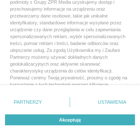
podmioty z Grupy ZPR Media uzyskujemy dostęp i
przechowujemy informacje na urządzeniu oraz
przetwarzamy dane osobowe, takie jak unikalne
identyfikatory, standardowe informacje wysyłane przez
urządzenie czy dane przeglądania w celu zapewniania
spersonalizowanych reklam, wybór spersonalizowanych
treści, pomiar reklam i treści, badanie odbiorców oraz
ulepszanie usług. Za zgodą Użytkownika my i Zaufani
Partnerzy możemy używać dokładnych danych
geolokalizacyjnych oraz aktywnie skanować
charakterystykę urządzenia do celów identyfikacji.
Ponieważ cenimy Twoją prywatność, prosimy o zgodę na
korzystanie z tych technologii poprzez kliknięcie
„Akceptuję”. Zgoda jest dobrowolna i zawsze możesz ją
zmienić/wycofać klikając przycisk ustawień prywatności
PARTNERZY
USTAWIENIA
znajdujący się w lewym dolnym rogu strony
. Niektóre
rodzaje przetwarzania danych nie wymagają zgody
Akceptuję
użytkownika, ale masz prawo sprzeciwić się takiemu
przetwarzaniu. Preferencje będą miały zastosowanie tylko
na tej witrynie.