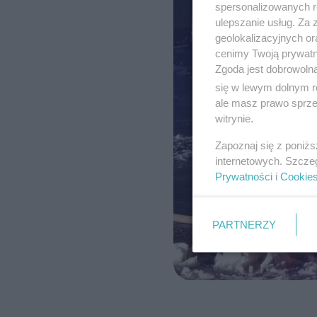
spersonalizowanych re
ulepszanie usług. Za
geolokalizacyjnych or
cenimy Twoją prywatno
Zgoda jest dobrowoln
się w lewym dolnym r
ale masz prawo sprzec
witrynie.
Zapoznaj się z poniż
internetowych. Szcze
Prywatności
i
Cookie
PARTNERZY