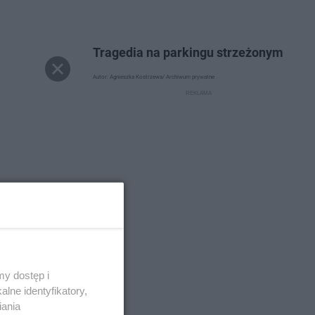
Tragedia na parkingu strzeżonym
Autor: Agnieszka Kostrzewa/ Archiwum prywatne
y dostęp i
lne identyfikatory,
iania