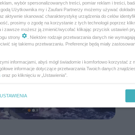
klam, wybór spersonalizowanych treści, pomiar reklam i treści, bad
 zgodą Użytkownika my i Zaufani Partnerzy możemy używać dokład
az aktywnie skanować charakterystykę urządzenia do celów identyfi
ść, prosimy o zgodę na korzystanie z tych technologii poprzez klikn
a i zawsze możesz ją zmienić/wycofać klikając przycisk ustawień pr
ogu strony
. Niektóre rodzaje przetwarzania danych nie wymagaj
iwić się takiemu przetwarzaniu. Preferencje będą miały zastosowanie
szymi informacjami, abyś mógł świadomie i komfortowo korzystać z
gółowe informacje dotyczące przetwarzania Twoich danych znajdzi
s
oraz po kliknięciu w „Ustawienia”.
USTAWIENIA