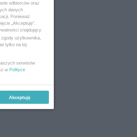
anie odbiorców oraz
nych danych
kacji. Ponieważ
ięcie „Akceptuję”.
ywatności znajdujący
ą zgody użytkownika,
 tylko na tej
 naszych serwisów
esz w
Polityce
Akceptuję