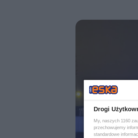
Drogi Użytkow
My, naszych 1160 zau
przechowujemy informa
standardowe informac