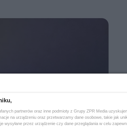
niku,
fanych partnerów oraz inne podmioty z Grupy ZPR Media uzyskujem
cje na urządzeniu oraz przetwarzamy dane osobowe, takie jak unika
je wysyłane przez urządzenie czy dane przeglądania w celu zapewn