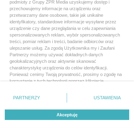
podmioty z Grupy ZPR Media uzyskujemy dostęp i
przechowujemy informacje na urządzeniu oraz
przetwarzamy dane osobowe, takie jak unikalne
identyfikatory, standardowe informacje wysyłane przez
urządzenie czy dane przeglądania w celu zapewniania
spersonalizowanych reklam, wybór spersonalizowanych
treści, pomiar reklam i treści, badanie odbiorców oraz
ulepszanie usług. Za zgodą Użytkownika my i Zaufani
Partnerzy możemy używać dokładnych danych
geolokalizacyjnych oraz aktywnie skanować
charakterystykę urządzenia do celów identyfikacji.
Ponieważ cenimy Twoją prywatność, prosimy o zgodę na
korzystanie z tych technologii poprzez kliknięcie
„Akceptuję”. Zgoda jest dobrowolna i zawsze możesz ją
zmienić/wycofać klikając przycisk ustawień prywatności
PARTNERZY
USTAWIENIA
znajdujący się w lewym dolnym rogu strony
. Niektóre
rodzaje przetwarzania danych nie wymagają zgody
Akceptuję
użytkownika, ale masz prawo sprzeciwić się takiemu
przetwarzaniu. Preferencje będą miały zastosowanie tylko
na tej witrynie.