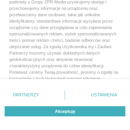
podmioty z Grupy ZPR Media uzyskujemy dostęp i
przechowujemy informacje na urządzeniu oraz
przetwarzamy dane osobowe, takie jak unikalne
identyfikatory, standardowe informacje wysyłane przez
urządzenie czy dane przeglądania w celu zapewniania
spersonalizowanych reklam, wybór spersonalizowanych
treści, pomiar reklam i treści, badanie odbiorców oraz
ulepszanie usług. Za zgodą Użytkownika my i Zaufani
Partnerzy możemy używać dokładnych danych
geolokalizacyjnych oraz aktywnie skanować
charakterystykę urządzenia do celów identyfikacji.
Ponieważ cenimy Twoją prywatność, prosimy o zgodę na
korzystanie z tych technologii poprzez kliknięcie
„Akceptuję”. Zgoda jest dobrowolna i zawsze możesz ją
zmienić/wycofać klikając przycisk ustawień prywatności
PARTNERZY
USTAWIENIA
znajdujący się w lewym dolnym rogu strony
. Niektóre
rodzaje przetwarzania danych nie wymagają zgody
Akceptuję
użytkownika, ale masz prawo sprzeciwić się takiemu
przetwarzaniu. Preferencje będą miały zastosowanie tylko
na tej witrynie.