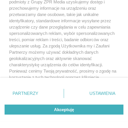
podmioty z Grupy ZPR Media uzyskujemy dostęp i
przechowujemy informacje na urządzeniu oraz
przetwarzamy dane osobowe, takie jak unikalne
identyfikatory, standardowe informacje wysyłane przez
urządzenie czy dane przeglądania w celu zapewniania
spersonalizowanych reklam, wybór spersonalizowanych
treści, pomiar reklam i treści, badanie odbiorców oraz
ulepszanie usług. Za zgodą Użytkownika my i Zaufani
Partnerzy możemy używać dokładnych danych
geolokalizacyjnych oraz aktywnie skanować
charakterystykę urządzenia do celów identyfikacji.
Ponieważ cenimy Twoją prywatność, prosimy o zgodę na
korzystanie z tych technologii poprzez kliknięcie
„Akceptuję”. Zgoda jest dobrowolna i zawsze możesz ją
zmienić/wycofać klikając przycisk ustawień prywatności
PARTNERZY
USTAWIENIA
znajdujący się w lewym dolnym rogu strony
. Niektóre
rodzaje przetwarzania danych nie wymagają zgody
Akceptuję
użytkownika, ale masz prawo sprzeciwić się takiemu
przetwarzaniu. Preferencje będą miały zastosowanie tylko
na tej witrynie.