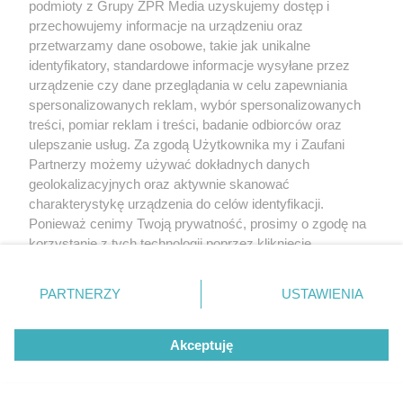
podmioty z Grupy ZPR Media uzyskujemy dostęp i
przechowujemy informacje na urządzeniu oraz
przetwarzamy dane osobowe, takie jak unikalne
identyfikatory, standardowe informacje wysyłane przez
urządzenie czy dane przeglądania w celu zapewniania
spersonalizowanych reklam, wybór spersonalizowanych
treści, pomiar reklam i treści, badanie odbiorców oraz
ulepszanie usług. Za zgodą Użytkownika my i Zaufani
Partnerzy możemy używać dokładnych danych
geolokalizacyjnych oraz aktywnie skanować
charakterystykę urządzenia do celów identyfikacji.
Ponieważ cenimy Twoją prywatność, prosimy o zgodę na
korzystanie z tych technologii poprzez kliknięcie
„Akceptuję”. Zgoda jest dobrowolna i zawsze możesz ją
zmienić/wycofać klikając przycisk ustawień prywatności
PARTNERZY
USTAWIENIA
znajdujący się w lewym dolnym rogu strony
. Niektóre
rodzaje przetwarzania danych nie wymagają zgody
Akceptuję
użytkownika, ale masz prawo sprzeciwić się takiemu
przetwarzaniu. Preferencje będą miały zastosowanie tylko
na tej witrynie.