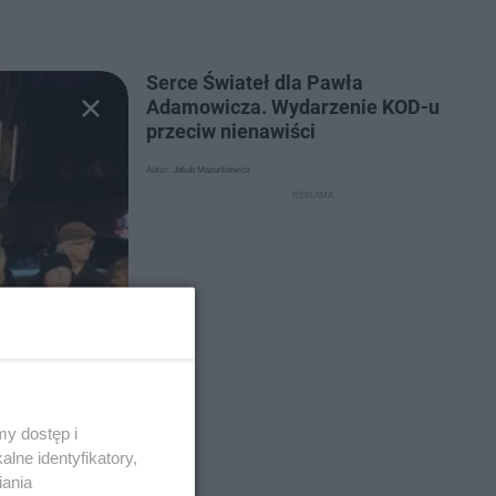
Serce Świateł dla Pawła
Adamowicza. Wydarzenie KOD-u
przeciw nienawiści
Autor: Jakub Mazurkiewicz
y dostęp i
lne identyfikatory,
iania