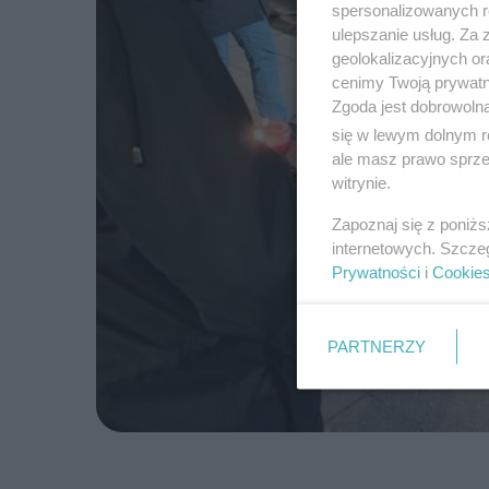
spersonalizowanych re
ulepszanie usług. Za
geolokalizacyjnych or
cenimy Twoją prywatno
Zgoda jest dobrowoln
się w lewym dolnym r
ale masz prawo sprzec
witrynie.
Zapoznaj się z poniż
internetowych. Szcze
Prywatności
i
Cookie
PARTNERZY