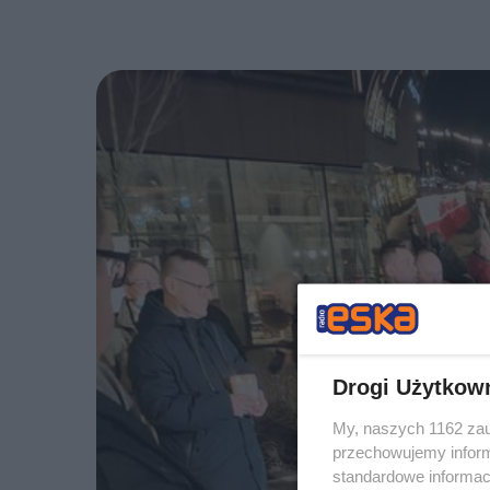
Drogi Użytkow
My, naszych 1162 zau
przechowujemy informa
standardowe informac