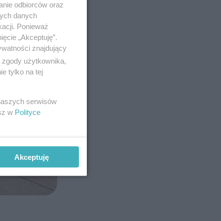
anie odbiorców oraz
nych danych
kacji. Ponieważ
ięcie „Akceptuję”.
ywatności znajdujący
ą zgody użytkownika,
 tylko na tej
 naszych serwisów
esz w
Polityce
Akceptuję