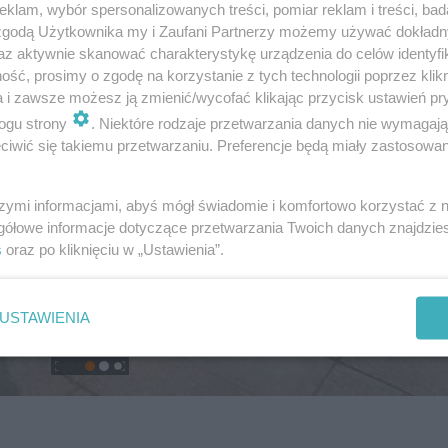
klam, wybór spersonalizowanych treści, pomiar reklam i treści, bad
 zgodą Użytkownika my i Zaufani Partnerzy możemy używać dokład
az aktywnie skanować charakterystykę urządzenia do celów identyfi
ść, prosimy o zgodę na korzystanie z tych technologii poprzez klikn
a i zawsze możesz ją zmienić/wycofać klikając przycisk ustawień pr
ogu strony
. Niektóre rodzaje przetwarzania danych nie wymagaj
iwić się takiemu przetwarzaniu. Preferencje będą miały zastosowanie
szymi informacjami, abyś mógł świadomie i komfortowo korzystać z
gółowe informacje dotyczące przetwarzania Twoich danych znajdzi
s
oraz po kliknięciu w „Ustawienia”.
USTAWIENIA