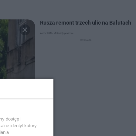
Rusza remont trzech ulic na Bałutach
Autor: UMŁ/ Materiały prasowe
y dostęp i
lne identyfikatory,
iania