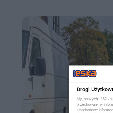
Drogi Użytkow
My, naszych 1162 zau
przechowujemy informa
standardowe informac