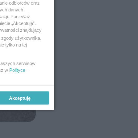
anie odbiorców oraz
nych danych
kacji. Ponieważ
ięcie „Akceptuję”.
ywatności znajdujący
ą zgody użytkownika,
 tylko na tej
 naszych serwisów
esz w
Polityce
Akceptuję