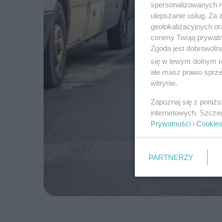
spersonalizowanych re
ulepszanie usług. Za
geolokalizacyjnych or
cenimy Twoją prywatno
Zgoda jest dobrowoln
się w lewym dolnym r
ale masz prawo sprzec
witrynie.
Zapoznaj się z poniż
internetowych. Szcze
Prywatności
i
Cookie
PARTNERZY