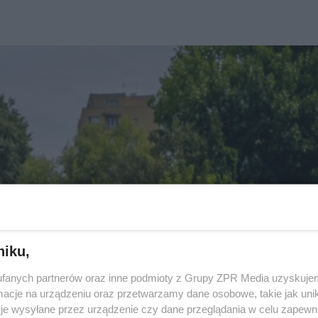
niku,
fanych partnerów oraz inne podmioty z Grupy ZPR Media uzyskujem
cje na urządzeniu oraz przetwarzamy dane osobowe, takie jak unika
je wysyłane przez urządzenie czy dane przeglądania w celu zapewn