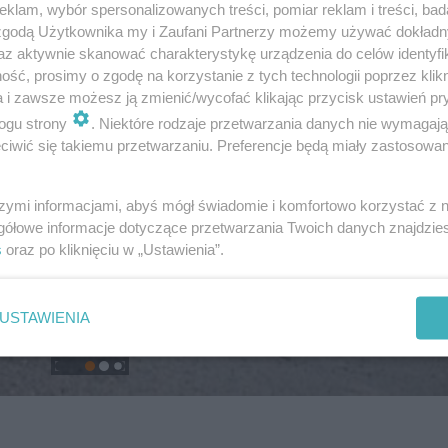
klam, wybór spersonalizowanych treści, pomiar reklam i treści, bad
 zgodą Użytkownika my i Zaufani Partnerzy możemy używać dokład
az aktywnie skanować charakterystykę urządzenia do celów identyfi
ść, prosimy o zgodę na korzystanie z tych technologii poprzez klikn
a i zawsze możesz ją zmienić/wycofać klikając przycisk ustawień pr
ogu strony
. Niektóre rodzaje przetwarzania danych nie wymagaj
iwić się takiemu przetwarzaniu. Preferencje będą miały zastosowanie
szymi informacjami, abyś mógł świadomie i komfortowo korzystać z
gółowe informacje dotyczące przetwarzania Twoich danych znajdzi
s
oraz po kliknięciu w „Ustawienia”.
USTAWIENIA