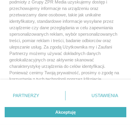
podmioty z Grupy ZPR Media uzyskujemy dostęp i
przechowujemy informacje na urządzeniu oraz
przetwarzamy dane osobowe, takie jak unikalne
identyfikatory, standardowe informacje wysyłane przez
urządzenie czy dane przeglądania w celu zapewniania
spersonalizowanych reklam, wybór spersonalizowanych
treści, pomiar reklam i treści, badanie odbiorców oraz
ulepszanie usług. Za zgodą Użytkownika my i Zaufani
Partnerzy możemy używać dokładnych danych
geolokalizacyjnych oraz aktywnie skanować
charakterystykę urządzenia do celów identyfikacji.
Ponieważ cenimy Twoją prywatność, prosimy o zgodę na
korzystanie z tych technologii poprzez kliknięcie
„Akceptuję”. Zgoda jest dobrowolna i zawsze możesz ją
zmienić/wycofać klikając przycisk ustawień prywatności
PARTNERZY
USTAWIENIA
znajdujący się w lewym dolnym rogu strony
. Niektóre
rodzaje przetwarzania danych nie wymagają zgody
Akceptuję
użytkownika, ale masz prawo sprzeciwić się takiemu
przetwarzaniu. Preferencje będą miały zastosowanie tylko
na tej witrynie.