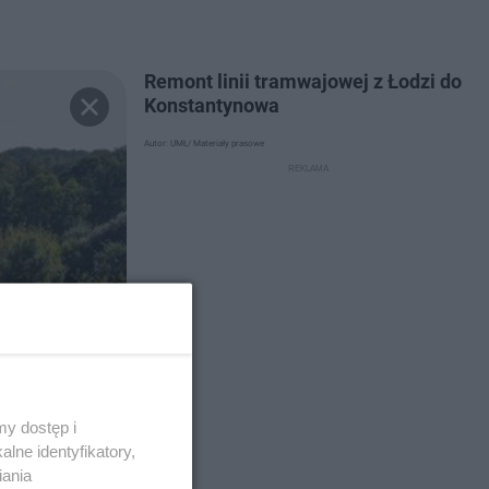
Remont linii tramwajowej z Łodzi do
Konstantynowa
Autor: UMŁ/ Materiały prasowe
y dostęp i
lne identyfikatory,
iania