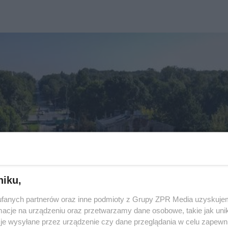
niku,
fanych partnerów oraz inne podmioty z Grupy ZPR Media uzyskujem
cje na urządzeniu oraz przetwarzamy dane osobowe, takie jak unika
je wysyłane przez urządzenie czy dane przeglądania w celu zapewn