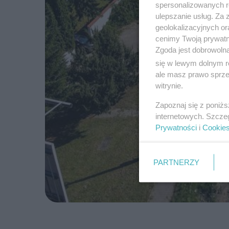
spersonalizowanych re
ulepszanie usług. Za
geolokalizacyjnych or
cenimy Twoją prywatno
Zgoda jest dobrowoln
się w lewym dolnym r
ale masz prawo sprzec
witrynie.
Zapoznaj się z poniż
internetowych. Szcze
Prywatności
i
Cookie
PARTNERZY