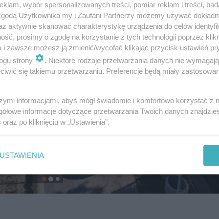
klam, wybór spersonalizowanych treści, pomiar reklam i treści, bad
 zgodą Użytkownika my i Zaufani Partnerzy możemy używać dokład
az aktywnie skanować charakterystykę urządzenia do celów identyfi
ść, prosimy o zgodę na korzystanie z tych technologii poprzez klikn
a i zawsze możesz ją zmienić/wycofać klikając przycisk ustawień pr
ogu strony
. Niektóre rodzaje przetwarzania danych nie wymagaj
iwić się takiemu przetwarzaniu. Preferencje będą miały zastosowanie
szymi informacjami, abyś mógł świadomie i komfortowo korzystać z
gółowe informacje dotyczące przetwarzania Twoich danych znajdzi
s
oraz po kliknięciu w „Ustawienia”.
USTAWIENIA