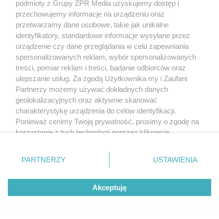
podmioty z Grupy ZPR Media uzyskujemy dostęp i
przechowujemy informacje na urządzeniu oraz
przetwarzamy dane osobowe, takie jak unikalne
identyfikatory, standardowe informacje wysyłane przez
urządzenie czy dane przeglądania w celu zapewniania
spersonalizowanych reklam, wybór spersonalizowanych
treści, pomiar reklam i treści, badanie odbiorców oraz
ulepszanie usług. Za zgodą Użytkownika my i Zaufani
Partnerzy możemy używać dokładnych danych
geolokalizacyjnych oraz aktywnie skanować
charakterystykę urządzenia do celów identyfikacji.
Ponieważ cenimy Twoją prywatność, prosimy o zgodę na
korzystanie z tych technologii poprzez kliknięcie
„Akceptuję”. Zgoda jest dobrowolna i zawsze możesz ją
zmienić/wycofać klikając przycisk ustawień prywatności
PARTNERZY
USTAWIENIA
znajdujący się w lewym dolnym rogu strony
. Niektóre
rodzaje przetwarzania danych nie wymagają zgody
Akceptuję
użytkownika, ale masz prawo sprzeciwić się takiemu
przetwarzaniu. Preferencje będą miały zastosowanie tylko
na tej witrynie.