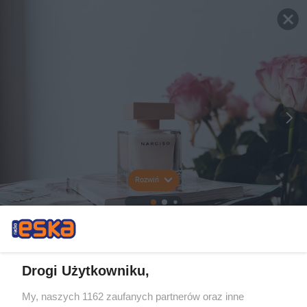
Rozwiń
Drogi Użytkowniku,
My, naszych 1162 zaufanych partnerów oraz inne