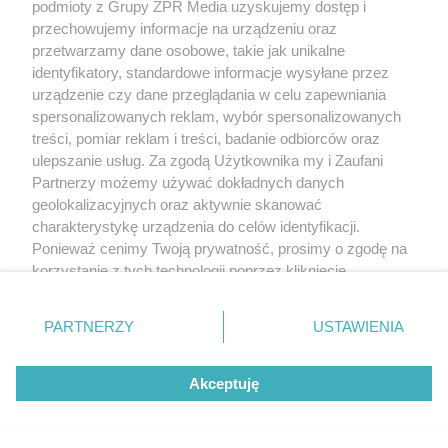
podmioty z Grupy ZPR Media uzyskujemy dostęp i
przechowujemy informacje na urządzeniu oraz
przetwarzamy dane osobowe, takie jak unikalne
identyfikatory, standardowe informacje wysyłane przez
urządzenie czy dane przeglądania w celu zapewniania
spersonalizowanych reklam, wybór spersonalizowanych
treści, pomiar reklam i treści, badanie odbiorców oraz
ulepszanie usług. Za zgodą Użytkownika my i Zaufani
Partnerzy możemy używać dokładnych danych
geolokalizacyjnych oraz aktywnie skanować
charakterystykę urządzenia do celów identyfikacji.
Ponieważ cenimy Twoją prywatność, prosimy o zgodę na
korzystanie z tych technologii poprzez kliknięcie
„Akceptuję”. Zgoda jest dobrowolna i zawsze możesz ją
zmienić/wycofać klikając przycisk ustawień prywatności
PARTNERZY
USTAWIENIA
znajdujący się w lewym dolnym rogu strony
. Niektóre
rodzaje przetwarzania danych nie wymagają zgody
Akceptuję
użytkownika, ale masz prawo sprzeciwić się takiemu
przetwarzaniu. Preferencje będą miały zastosowanie tylko
na tej witrynie.