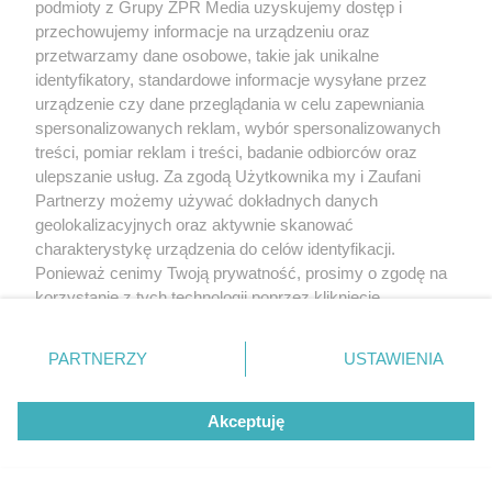
podmioty z Grupy ZPR Media uzyskujemy dostęp i
przechowujemy informacje na urządzeniu oraz
przetwarzamy dane osobowe, takie jak unikalne
identyfikatory, standardowe informacje wysyłane przez
urządzenie czy dane przeglądania w celu zapewniania
spersonalizowanych reklam, wybór spersonalizowanych
treści, pomiar reklam i treści, badanie odbiorców oraz
ulepszanie usług. Za zgodą Użytkownika my i Zaufani
Partnerzy możemy używać dokładnych danych
geolokalizacyjnych oraz aktywnie skanować
charakterystykę urządzenia do celów identyfikacji.
Ponieważ cenimy Twoją prywatność, prosimy o zgodę na
korzystanie z tych technologii poprzez kliknięcie
„Akceptuję”. Zgoda jest dobrowolna i zawsze możesz ją
zmienić/wycofać klikając przycisk ustawień prywatności
PARTNERZY
USTAWIENIA
znajdujący się w lewym dolnym rogu strony
. Niektóre
rodzaje przetwarzania danych nie wymagają zgody
Akceptuję
użytkownika, ale masz prawo sprzeciwić się takiemu
przetwarzaniu. Preferencje będą miały zastosowanie tylko
na tej witrynie.