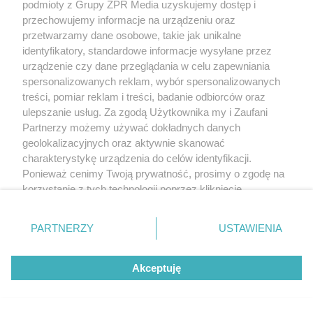
podmioty z Grupy ZPR Media uzyskujemy dostęp i
przechowujemy informacje na urządzeniu oraz
przetwarzamy dane osobowe, takie jak unikalne
identyfikatory, standardowe informacje wysyłane przez
urządzenie czy dane przeglądania w celu zapewniania
spersonalizowanych reklam, wybór spersonalizowanych
treści, pomiar reklam i treści, badanie odbiorców oraz
ulepszanie usług. Za zgodą Użytkownika my i Zaufani
Partnerzy możemy używać dokładnych danych
geolokalizacyjnych oraz aktywnie skanować
charakterystykę urządzenia do celów identyfikacji.
Ponieważ cenimy Twoją prywatność, prosimy o zgodę na
korzystanie z tych technologii poprzez kliknięcie
„Akceptuję”. Zgoda jest dobrowolna i zawsze możesz ją
zmienić/wycofać klikając przycisk ustawień prywatności
PARTNERZY
USTAWIENIA
znajdujący się w lewym dolnym rogu strony
. Niektóre
rodzaje przetwarzania danych nie wymagają zgody
Akceptuję
użytkownika, ale masz prawo sprzeciwić się takiemu
przetwarzaniu. Preferencje będą miały zastosowanie tylko
na tej witrynie.