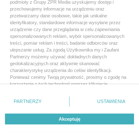
podmioty z Grupy ZPR Media uzyskujemy dostęp i
przechowujemy informacje na urządzeniu oraz
przetwarzamy dane osobowe, takie jak unikalne
identyfikatory, standardowe informacje wysyłane przez
urządzenie czy dane przeglądania w celu zapewniania
spersonalizowanych reklam, wybór spersonalizowanych
treści, pomiar reklam i treści, badanie odbiorców oraz
ulepszanie usług. Za zgodą Użytkownika my i Zaufani
Partnerzy możemy używać dokładnych danych
geolokalizacyjnych oraz aktywnie skanować
charakterystykę urządzenia do celów identyfikacji.
Ponieważ cenimy Twoją prywatność, prosimy o zgodę na
korzystanie z tych technologii poprzez kliknięcie
„Akceptuję”. Zgoda jest dobrowolna i zawsze możesz ją
zmienić/wycofać klikając przycisk ustawień prywatności
PARTNERZY
USTAWIENIA
znajdujący się w lewym dolnym rogu strony
. Niektóre
rodzaje przetwarzania danych nie wymagają zgody
Akceptuję
użytkownika, ale masz prawo sprzeciwić się takiemu
przetwarzaniu. Preferencje będą miały zastosowanie tylko
na tej witrynie.