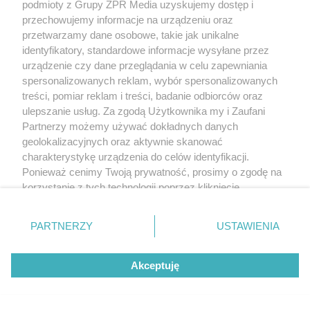
podmioty z Grupy ZPR Media uzyskujemy dostęp i
przechowujemy informacje na urządzeniu oraz
przetwarzamy dane osobowe, takie jak unikalne
identyfikatory, standardowe informacje wysyłane przez
urządzenie czy dane przeglądania w celu zapewniania
spersonalizowanych reklam, wybór spersonalizowanych
treści, pomiar reklam i treści, badanie odbiorców oraz
ulepszanie usług. Za zgodą Użytkownika my i Zaufani
Partnerzy możemy używać dokładnych danych
geolokalizacyjnych oraz aktywnie skanować
charakterystykę urządzenia do celów identyfikacji.
Ponieważ cenimy Twoją prywatność, prosimy o zgodę na
korzystanie z tych technologii poprzez kliknięcie
„Akceptuję”. Zgoda jest dobrowolna i zawsze możesz ją
zmienić/wycofać klikając przycisk ustawień prywatności
PARTNERZY
USTAWIENIA
znajdujący się w lewym dolnym rogu strony
. Niektóre
rodzaje przetwarzania danych nie wymagają zgody
Akceptuję
użytkownika, ale masz prawo sprzeciwić się takiemu
przetwarzaniu. Preferencje będą miały zastosowanie tylko
na tej witrynie.