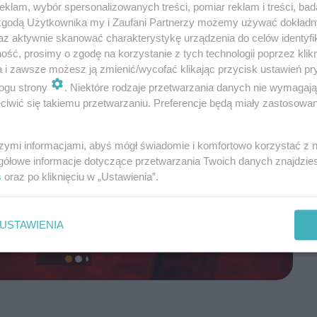
klam, wybór spersonalizowanych treści, pomiar reklam i treści, bad
 zgodą Użytkownika my i Zaufani Partnerzy możemy używać dokład
az aktywnie skanować charakterystykę urządzenia do celów identyfi
ść, prosimy o zgodę na korzystanie z tych technologii poprzez klikn
a i zawsze możesz ją zmienić/wycofać klikając przycisk ustawień pr
ogu strony
. Niektóre rodzaje przetwarzania danych nie wymagaj
iwić się takiemu przetwarzaniu. Preferencje będą miały zastosowanie
szymi informacjami, abyś mógł świadomie i komfortowo korzystać z
gółowe informacje dotyczące przetwarzania Twoich danych znajdzi
s
oraz po kliknięciu w „Ustawienia”.
USTAWIENIA