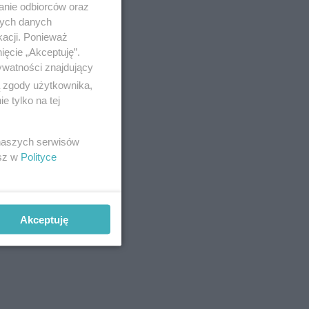
anie odbiorców oraz
nych danych
kacji. Ponieważ
ięcie „Akceptuję”.
ywatności znajdujący
ą zgody użytkownika,
 tylko na tej
 naszych serwisów
esz w
Polityce
Akceptuję