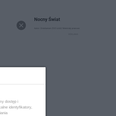
Nocny Świat
Autor: Orientarium ZOO Łódź/ Materiały prasowe
y dostęp i
lne identyfikatory,
iania