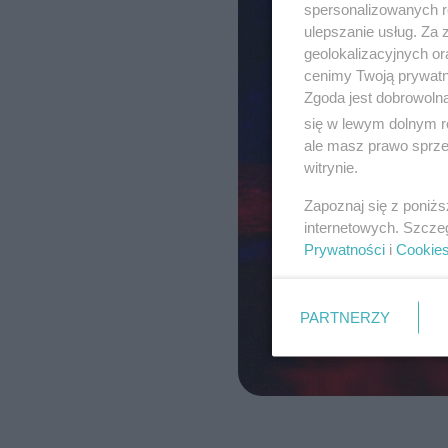
spersonalizowanych re
ulepszanie usług. Za
geolokalizacyjnych or
cenimy Twoją prywatno
Zgoda jest dobrowoln
się w lewym dolnym r
ale masz prawo sprzec
witrynie.
Zapoznaj się z poniż
internetowych. Szcze
Prywatności
i
Cookie
PARTNERZY