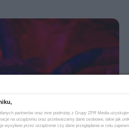
niku,
fanych partnerów oraz inne podmioty z Grupy ZPR Media uzyskujem
cje na urządzeniu oraz przetwarzamy dane osobowe, takie jak unika
je wysyłane przez urządzenie czy dane przeglądania w celu zapewn