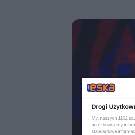
Drogi Użytkow
My, naszych 1162 zau
przechowujemy informa
standardowe informac