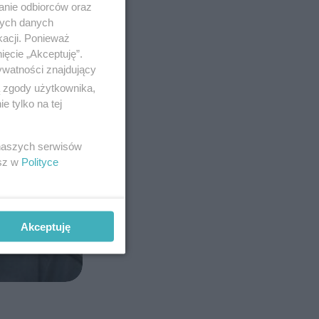
anie odbiorców oraz
nych danych
kacji. Ponieważ
ięcie „Akceptuję”.
ywatności znajdujący
ą zgody użytkownika,
 tylko na tej
 naszych serwisów
esz w
Polityce
Akceptuję