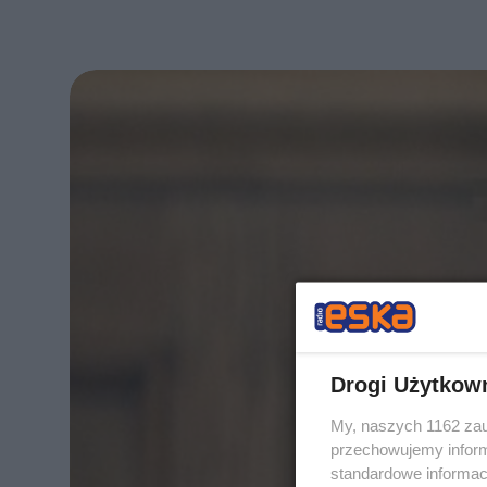
Drogi Użytkow
My, naszych 1162 zau
przechowujemy informa
standardowe informac