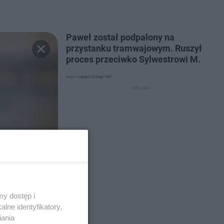
Paweł został podpalony na
przystanku tramwajowym. Ruszył
proces przeciwko Sylwestrowi M.
Autor: Łukasz Szeląg/ PAP
y dostęp i
lne identyfikatory,
iania