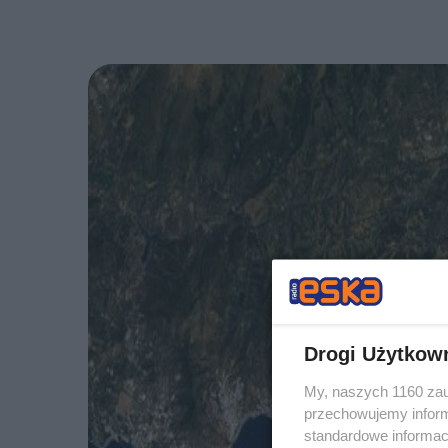
Drogi Użytkow
My, naszych 1160 zau
przechowujemy informa
standardowe informac