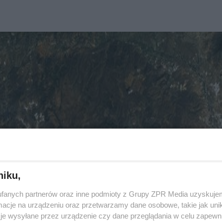
niku,
fanych partnerów oraz inne podmioty z Grupy ZPR Media uzyskujem
cje na urządzeniu oraz przetwarzamy dane osobowe, takie jak unika
je wysyłane przez urządzenie czy dane przeglądania w celu zapewn