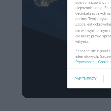
spersonalizowanych re
ulepszanie usług. Za
geolokalizacyjnych or
cenimy Twoją prywatno
Zgoda jest dobrowoln
się w lewym dolnym r
ale masz prawo sprzec
witrynie.
Zapoznaj się z poniż
internetowych. Szcze
Prywatności
i
Cookie
PARTNERZY