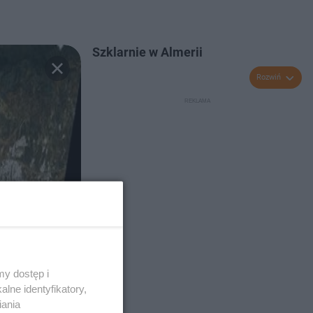
Szklarnie w Almerii
Rozwiń
y dostęp i
lne identyfikatory,
iania