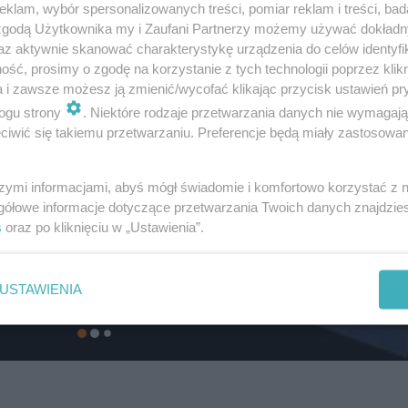
klam, wybór spersonalizowanych treści, pomiar reklam i treści, bad
 zgodą Użytkownika my i Zaufani Partnerzy możemy używać dokład
az aktywnie skanować charakterystykę urządzenia do celów identyfi
ść, prosimy o zgodę na korzystanie z tych technologii poprzez klikn
a i zawsze możesz ją zmienić/wycofać klikając przycisk ustawień pr
ogu strony
. Niektóre rodzaje przetwarzania danych nie wymagaj
iwić się takiemu przetwarzaniu. Preferencje będą miały zastosowanie
szymi informacjami, abyś mógł świadomie i komfortowo korzystać z
gółowe informacje dotyczące przetwarzania Twoich danych znajdzi
s
oraz po kliknięciu w „Ustawienia”.
USTAWIENIA