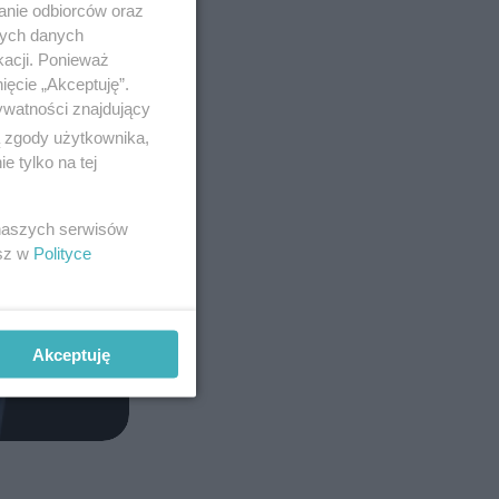
anie odbiorców oraz
nych danych
kacji. Ponieważ
ięcie „Akceptuję”.
ywatności znajdujący
ą zgody użytkownika,
 tylko na tej
 naszych serwisów
esz w
Polityce
Akceptuję