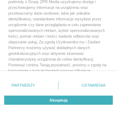
podmioty z Grupy ZPR Media uzyskujemy dostęp i
przechowujemy informacje na urządzeniu oraz
przetwarzamy dane osobowe, takie jak unikalne
identyfikatory, standardowe informacje wysyłane przez
urządzenie czy dane przeglądania w celu zapewniania
spersonalizowanych reklam, wybór spersonalizowanych
treści, pomiar reklam i treści, badanie odbiorców oraz
ulepszanie usług. Za zgodą Użytkownika my i Zaufani
Partnerzy możemy używać dokładnych danych
geolokalizacyjnych oraz aktywnie skanować
charakterystykę urządzenia do celów identyfikacji.
Ponieważ cenimy Twoją prywatność, prosimy o zgodę na
korzystanie z tych technologii poprzez kliknięcie
„Akceptuję”. Zgoda jest dobrowolna i zawsze możesz ją
zmienić/wycofać klikając przycisk ustawień prywatności
PARTNERZY
USTAWIENIA
znajdujący się w lewym dolnym rogu strony
. Niektóre
rodzaje przetwarzania danych nie wymagają zgody
Akceptuję
użytkownika, ale masz prawo sprzeciwić się takiemu
przetwarzaniu. Preferencje będą miały zastosowanie tylko
na tej witrynie.