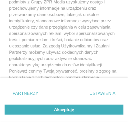
podmioty z Grupy ZPR Media uzyskujemy dostęp i
przechowujemy informacje na urządzeniu oraz
przetwarzamy dane osobowe, takie jak unikalne
identyfikatory, standardowe informacje wysyłane przez
urządzenie czy dane przeglądania w celu zapewniania
spersonalizowanych reklam, wybór spersonalizowanych
treści, pomiar reklam i treści, badanie odbiorców oraz
ulepszanie usług. Za zgodą Użytkownika my i Zaufani
Partnerzy możemy używać dokładnych danych
geolokalizacyjnych oraz aktywnie skanować
charakterystykę urządzenia do celów identyfikacji.
Ponieważ cenimy Twoją prywatność, prosimy o zgodę na
korzystanie z tych technologii poprzez kliknięcie
„Akceptuję”. Zgoda jest dobrowolna i zawsze możesz ją
zmienić/wycofać klikając przycisk ustawień prywatności
PARTNERZY
USTAWIENIA
znajdujący się w lewym dolnym rogu strony
. Niektóre
rodzaje przetwarzania danych nie wymagają zgody
Akceptuję
użytkownika, ale masz prawo sprzeciwić się takiemu
przetwarzaniu. Preferencje będą miały zastosowanie tylko
na tej witrynie.