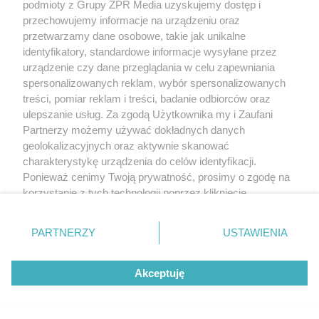
podmioty z Grupy ZPR Media uzyskujemy dostęp i
przechowujemy informacje na urządzeniu oraz
przetwarzamy dane osobowe, takie jak unikalne
identyfikatory, standardowe informacje wysyłane przez
urządzenie czy dane przeglądania w celu zapewniania
spersonalizowanych reklam, wybór spersonalizowanych
treści, pomiar reklam i treści, badanie odbiorców oraz
ulepszanie usług. Za zgodą Użytkownika my i Zaufani
Partnerzy możemy używać dokładnych danych
geolokalizacyjnych oraz aktywnie skanować
charakterystykę urządzenia do celów identyfikacji.
Ponieważ cenimy Twoją prywatność, prosimy o zgodę na
korzystanie z tych technologii poprzez kliknięcie
„Akceptuję”. Zgoda jest dobrowolna i zawsze możesz ją
zmienić/wycofać klikając przycisk ustawień prywatności
PARTNERZY
USTAWIENIA
znajdujący się w lewym dolnym rogu strony
. Niektóre
rodzaje przetwarzania danych nie wymagają zgody
Akceptuję
użytkownika, ale masz prawo sprzeciwić się takiemu
przetwarzaniu. Preferencje będą miały zastosowanie tylko
na tej witrynie.