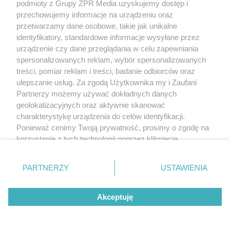
podmioty z Grupy ZPR Media uzyskujemy dostęp i
przechowujemy informacje na urządzeniu oraz
przetwarzamy dane osobowe, takie jak unikalne
identyfikatory, standardowe informacje wysyłane przez
urządzenie czy dane przeglądania w celu zapewniania
spersonalizowanych reklam, wybór spersonalizowanych
treści, pomiar reklam i treści, badanie odbiorców oraz
ulepszanie usług. Za zgodą Użytkownika my i Zaufani
Partnerzy możemy używać dokładnych danych
geolokalizacyjnych oraz aktywnie skanować
charakterystykę urządzenia do celów identyfikacji.
Ponieważ cenimy Twoją prywatność, prosimy o zgodę na
korzystanie z tych technologii poprzez kliknięcie
„Akceptuję”. Zgoda jest dobrowolna i zawsze możesz ją
zmienić/wycofać klikając przycisk ustawień prywatności
PARTNERZY
USTAWIENIA
znajdujący się w lewym dolnym rogu strony
. Niektóre
rodzaje przetwarzania danych nie wymagają zgody
Akceptuję
użytkownika, ale masz prawo sprzeciwić się takiemu
przetwarzaniu. Preferencje będą miały zastosowanie tylko
na tej witrynie.