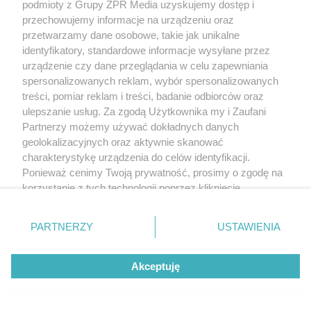
podmioty z Grupy ZPR Media uzyskujemy dostęp i
przechowujemy informacje na urządzeniu oraz
przetwarzamy dane osobowe, takie jak unikalne
identyfikatory, standardowe informacje wysyłane przez
urządzenie czy dane przeglądania w celu zapewniania
spersonalizowanych reklam, wybór spersonalizowanych
treści, pomiar reklam i treści, badanie odbiorców oraz
ulepszanie usług. Za zgodą Użytkownika my i Zaufani
Partnerzy możemy używać dokładnych danych
geolokalizacyjnych oraz aktywnie skanować
charakterystykę urządzenia do celów identyfikacji.
Ponieważ cenimy Twoją prywatność, prosimy o zgodę na
korzystanie z tych technologii poprzez kliknięcie
„Akceptuję”. Zgoda jest dobrowolna i zawsze możesz ją
zmienić/wycofać klikając przycisk ustawień prywatności
PARTNERZY
USTAWIENIA
znajdujący się w lewym dolnym rogu strony
. Niektóre
rodzaje przetwarzania danych nie wymagają zgody
Akceptuję
użytkownika, ale masz prawo sprzeciwić się takiemu
przetwarzaniu. Preferencje będą miały zastosowanie tylko
na tej witrynie.