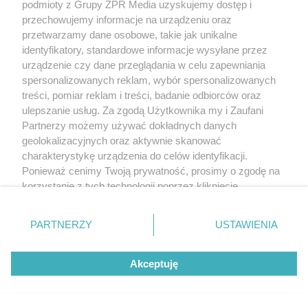
podmioty z Grupy ZPR Media uzyskujemy dostęp i
przechowujemy informacje na urządzeniu oraz
przetwarzamy dane osobowe, takie jak unikalne
identyfikatory, standardowe informacje wysyłane przez
urządzenie czy dane przeglądania w celu zapewniania
spersonalizowanych reklam, wybór spersonalizowanych
treści, pomiar reklam i treści, badanie odbiorców oraz
ulepszanie usług. Za zgodą Użytkownika my i Zaufani
Partnerzy możemy używać dokładnych danych
geolokalizacyjnych oraz aktywnie skanować
charakterystykę urządzenia do celów identyfikacji.
Ponieważ cenimy Twoją prywatność, prosimy o zgodę na
korzystanie z tych technologii poprzez kliknięcie
„Akceptuję”. Zgoda jest dobrowolna i zawsze możesz ją
zmienić/wycofać klikając przycisk ustawień prywatności
PARTNERZY
USTAWIENIA
znajdujący się w lewym dolnym rogu strony
. Niektóre
rodzaje przetwarzania danych nie wymagają zgody
Akceptuję
użytkownika, ale masz prawo sprzeciwić się takiemu
przetwarzaniu. Preferencje będą miały zastosowanie tylko
na tej witrynie.